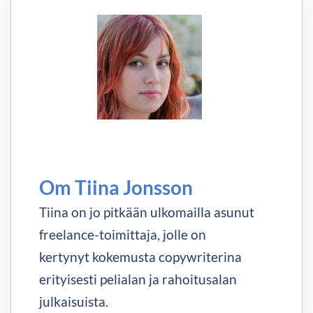
Om Tiina Jonsson
Tiina on jo pitkään ulkomailla asunut
freelance-toimittaja, jolle on
kertynyt kokemusta copywriterina
erityisesti pelialan ja rahoitusalan
julkaisuista.