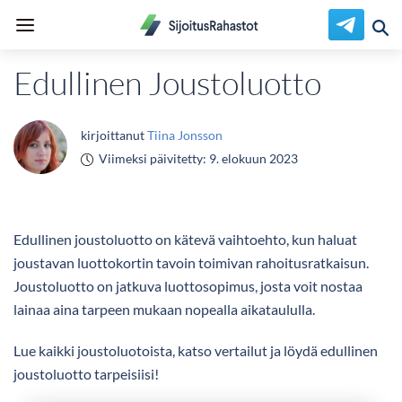
Edullinen Joustoluotto
kirjoittanut
Tiina Jonsson
Viimeksi päivitetty:
9. elokuun 2023
Edullinen joustoluotto on kätevä vaihtoehto, kun haluat
joustavan luottokortin tavoin toimivan rahoitusratkaisun.
Joustoluotto on jatkuva luottosopimus, josta voit nostaa
lainaa aina tarpeen mukaan nopealla aikataululla.
Lue kaikki joustoluotoista, katso vertailut ja löydä edullinen
joustoluotto tarpeisiisi!