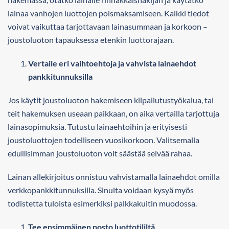
lainaa vanhojen luottojen poismaksamiseen. Kaikki tiedot
voivat vaikuttaa tarjottavaan lainasummaan ja korkoon –
joustoluoton tapauksessa etenkin luottorajaan.
Vertaile eri vaihtoehtoja ja vahvista lainaehdot
pankkitunnuksilla
Jos käytit joustoluoton hakemiseen kilpailutustyökalua, tai
teit hakemuksen useaan paikkaan, on aika vertailla tarjottuja
lainasopimuksia. Tutustu lainaehtoihin ja erityisesti
joustoluottojen todelliseen vuosikorkoon. Valitsemalla
edullisimman joustoluoton voit säästää selvää rahaa.
Lainan allekirjoitus onnistuu vahvistamalla lainaehdot omilla
verkkopankkitunnuksilla. Sinulta voidaan kysyä myös
todistetta tuloista esimerkiksi palkkakuitin muodossa.
Tee ensimmäinen nosto luottotililtä