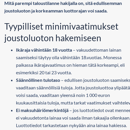
Mitä parempi taloustilanne hakijalla on, sitä edullisemman
joustoluoton ja korkeamman luottorajan voi saada.
Tyypilliset minimivaatimukset
joustoluoton hakemiseen
Ikäraja vähintään 18 vuotta
– vakuudettoman lainan
saamiseksi täytyy olla vähintään 18.vuotias. Monessa
paikassa ikärajavaatimus on hieman tätä korkeampi, eli
esimerkiksi 20 tai 23 vuotta.
Säännöllinen tulotaso
– edullisen joustoluoton saamiseks
vaaditaan säännöllisiä tuloja. Jotta joustoluottoa ylipäät
voisi saada, vaaditaan yleensä noin 1 000 euron
kuukausittaisia tuloja, mutta tarkat vaatimukset vaihtelev
Ei maksuhäiriömerkintöjä
– jos luottotiedot ovat mennee
ei vakuudetonta lainaa voi saada ilman takaajia ollenkaan
Luottotiedot tarkastetaan nykyään aina lainaa hakiessa.