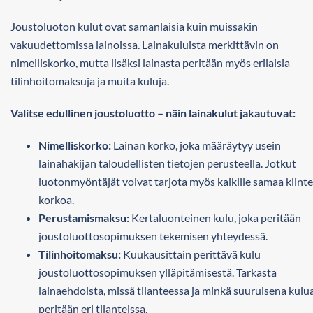
Joustoluoton kulut ovat samanlaisia kuin muissakin
vakuudettomissa lainoissa. Lainakuluista merkittävin on
nimelliskorko, mutta lisäksi lainasta peritään myös erilaisia
tilinhoitomaksuja ja muita kuluja.
Valitse edullinen joustoluotto – näin lainakulut jakautuvat:
Nimelliskorko:
Lainan korko, joka määräytyy usein
lainahakijan taloudellisten tietojen perusteella. Jotkut
luotonmyöntäjät voivat tarjota myös kaikille samaa kiint
korkoa.
Perustamismaksu:
Kertaluonteinen kulu, joka peritään
joustoluottosopimuksen tekemisen yhteydessä.
Tilinhoitomaksu:
Kuukausittain perittävä kulu
joustoluottosopimuksen ylläpitämisestä. Tarkasta
lainaehdoista, missä tilanteessa ja minkä suuruisena kulu
peritään eri tilanteissa.