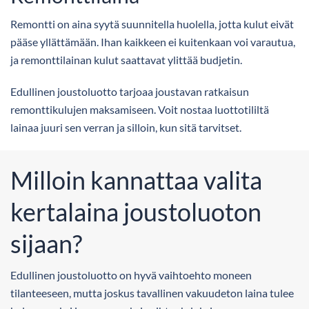
Remontti on aina syytä suunnitella huolella, jotta kulut eivät
pääse yllättämään. Ihan kaikkeen ei kuitenkaan voi varautua,
ja remonttilainan kulut saattavat ylittää budjetin.
Edullinen joustoluotto tarjoaa joustavan ratkaisun
remonttikulujen maksamiseen. Voit nostaa luottotililtä
lainaa juuri sen verran ja silloin, kun sitä tarvitset.
Milloin kannattaa valita
kertalaina joustoluoton
sijaan?
Edullinen joustoluotto on hyvä vaihtoehto moneen
tilanteeseen, mutta joskus tavallinen vakuudeton laina tulee