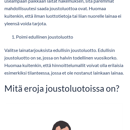
useampaan paikkaan laitat hakemuksen, sitä paremmat
mahdollisuutesi saada joustoluottoa ovat. Huomaa
kuitenkin, että ilman luottotietoja tai liian nuorelle lainaa ei
yleensä voida tarjota.
Poimi edullinen joustoluotto
Valitse lainatarjouksista edullisin joustoluotto. Edullisin
joustoluotto on se, jossa on halvin todellinen vuosikorko.
Huomaa kuitenkin, että hinnoittelumallit voivat olla erilaisia
esimerkiksi tilanteessa, jossa et ole nostanut lainkaan lainaa.
Mitä eroja joustoluotoissa on?