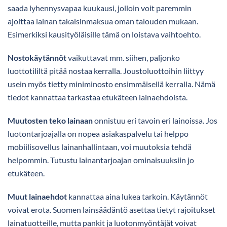
saada lyhennysvapaa kuukausi, jolloin voit paremmin
ajoittaa lainan takaisinmaksua oman talouden mukaan.
Esimerkiksi kausityöläisille tämä on loistava vaihtoehto.
Nostokäytännöt
vaikuttavat mm. siihen, paljonko
luottotililtä pitää nostaa kerralla. Joustoluottoihin liittyy
usein myös tietty miniminosto ensimmäisellä kerralla. Nämä
tiedot kannattaa tarkastaa etukäteen lainaehdoista.
Muutosten teko lainaan
onnistuu eri tavoin eri lainoissa. Jos
luotontarjoajalla on nopea asiakaspalvelu tai helppo
mobiilisovellus lainanhallintaan, voi muutoksia tehdä
helpommin. Tutustu lainantarjoajan ominaisuuksiin jo
etukäteen.
Muut lainaehdot
kannattaa aina lukea tarkoin. Käytännöt
voivat erota. Suomen lainsäädäntö asettaa tietyt rajoitukset
lainatuotteille, mutta pankit ja luotonmyöntäjät voivat