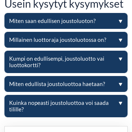
Usein kysytyt kysymykset
Miten saan edullisen joustoluoton?
Millainen luottoraja joustoluotossa on?
Kumpi on edullisempi, joustoluotto vai
luottokortti?
Miten edullista joustoluottoa haetaan?
Kuinka nopeasti joustoluottoa voi saada
tilille?