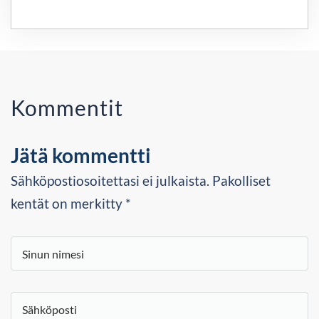
Kommentit
Jätä kommentti
Sähköpostiosoitettasi ei julkaista. Pakolliset
kentät on merkitty *