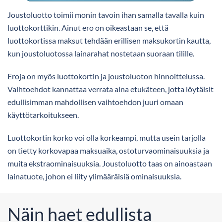
Joustoluotto toimii monin tavoin ihan samalla tavalla kuin
luottokorttikin. Ainut ero on oikeastaan se, että
luottokortissa maksut tehdään erillisen maksukortin kautta,
kun joustoluotossa lainarahat nostetaan suoraan tilille.
Eroja on myös luottokortin ja joustoluoton hinnoittelussa.
Vaihtoehdot kannattaa verrata aina etukäteen, jotta löytäisit
edullisimman mahdollisen vaihtoehdon juuri omaan
käyttötarkoitukseen.
Luottokortin korko voi olla korkeampi, mutta usein tarjolla
on tietty korkovapaa maksuaika, ostoturvaominaisuuksia ja
muita ekstraominaisuuksia. Joustoluotto taas on ainoastaan
lainatuote, johon ei liity ylimääräisiä ominaisuuksia.
Näin haet edullista