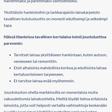
halvemmaksi ja paremmaksi vaihtoehdoksi.
Yksittäisiin hankintoihin ja tarkkarajaisiin lainatarpeisiin
tavallinen kulutusluotto on monesti edullisempi ja selkeämpi
tapa.
Näissä tilanteissa tavallinen kertalaina toimii joustoluottoa
paremmin:
Tarvitset lainaa yksittäiseen hankintaan, kuten autoon,
veneeseen tai remonttiin.
Etsit alhaisinta mahdollista korkoa ja edullisinta lainaa
kertaluonteiseen tarpeeseen.
Et tarvitse lainaa enää myöhemmin.
Joustoluoton ohella markkinoilla on monenlaisia muita
vakuudettomia lainatuotteita. Meiltä löydät tietoa erilaisista
lainoista, jotta voit helposti vertailla vaihtoehtoja keskenään
ja valita juuri sinun käyttöösi parhaiten sopivan luoton.