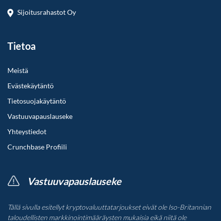
Sijoitusrahastot Oy
Tietoa
Meistä
Evästekäytäntö
Tietosuojakäytäntö
Vastuuvapauslauseke
Yhteystiedot
Crunchbase Profiili
Vastuuvapauslauseke
Tällä sivulla esitellyt kryptovaluuttatarjoukset eivät ole Iso-Britannian
taloudellisten markkinointimääräysten mukaisia eikä niitä ole