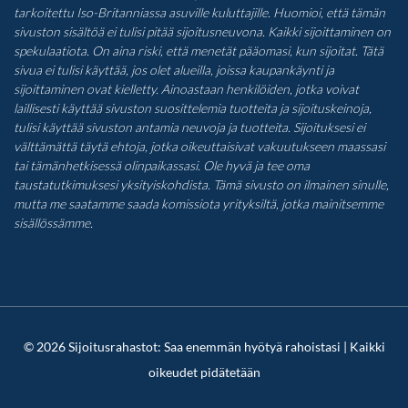
tarkoitettu Iso-Britanniassa asuville kuluttajille. Huomioi, että tämän
sivuston sisältöä ei tulisi pitää sijoitusneuvona. Kaikki sijoittaminen on
spekulaatiota. On aina riski, että menetät pääomasi, kun sijoitat. Tätä
sivua ei tulisi käyttää, jos olet alueilla, joissa kaupankäynti ja
sijoittaminen ovat kielletty. Ainoastaan henkilöiden, jotka voivat
laillisesti käyttää sivuston suosittelemia tuotteita ja sijoituskeinoja,
tulisi käyttää sivuston antamia neuvoja ja tuotteita. Sijoituksesi ei
välttämättä täytä ehtoja, jotka oikeuttaisivat vakuutukseen maassasi
tai tämänhetkisessä olinpaikassasi. Ole hyvä ja tee oma
taustatutkimuksesi yksityiskohdista. Tämä sivusto on ilmainen sinulle,
mutta me saatamme saada komissiota yrityksiltä, jotka mainitsemme
sisällössämme.
© 2026 Sijoitusrahastot: Saa enemmän hyötyä rahoistasi | Kaikki
oikeudet pidätetään