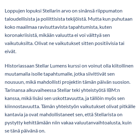
Loppujen lopuksi Stellarin arvo on sinänsä riippumaton
taloudellisista ja poliittisista tekijöistä. Mutta kun puhutaan
koko maailmaa ravisuttavista tapahtumista, kuten
koronakriisistä, mikään valuutta ei voi välttyä sen
vaikutuksilta. Olivat ne vaikutukset sitten positiivisia tai
eivät.
Historiassaan Stellar Lumens kurssi on voinut olla kiitollinen
muutamalla isolle tapahtumalle, jotka siivittivät sen
nousuun, mikä mahdollisti projektin tämän päivän suosion.
Tarinansa alkuvaiheessa Stellar teki yhteistyötä IBM:n
kanssa, mikä lisäsi sen uskottavuutta, ja tällöin myös sen
kiinnostavuutta. Tämän yhteistyön vaikutukset olivat pitkälle
kantavia ja ovat mahdollistaneet sen, että Stellarista on
pystytty kehittämään niin vakaa valuutanvaihtoalusta, kuin
se tänä päivänä on.