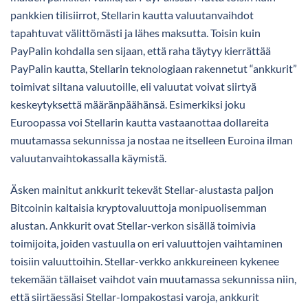
pankkien tilisiirrot, Stellarin kautta valuutanvaihdot
tapahtuvat välittömästi ja lähes maksutta. Toisin kuin
PayPalin kohdalla sen sijaan, että raha täytyy kierrättää
PayPalin kautta, Stellarin teknologiaan rakennetut “ankkurit”
toimivat siltana valuutoille, eli valuutat voivat siirtyä
keskeytyksettä määränpäähänsä. Esimerkiksi joku
Euroopassa voi Stellarin kautta vastaanottaa dollareita
muutamassa sekunnissa ja nostaa ne itselleen Euroina ilman
valuutanvaihtokassalla käymistä.
Äsken mainitut ankkurit tekevät Stellar-alustasta paljon
Bitcoinin kaltaisia kryptovaluuttoja monipuolisemman
alustan. Ankkurit ovat Stellar-verkon sisällä toimivia
toimijoita, joiden vastuulla on eri valuuttojen vaihtaminen
toisiin valuuttoihin. Stellar-verkko ankkureineen kykenee
tekemään tällaiset vaihdot vain muutamassa sekunnissa niin,
että siirtäessäsi Stellar-lompakostasi varoja, ankkurit