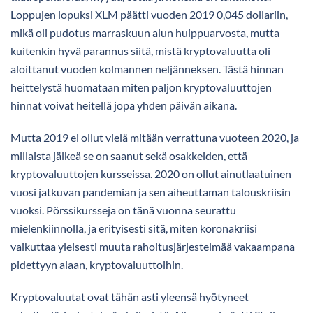
Loppujen lopuksi XLM päätti vuoden 2019 0,045 dollariin,
mikä oli pudotus marraskuun alun huippuarvosta, mutta
kuitenkin hyvä parannus siitä, mistä kryptovaluutta oli
aloittanut vuoden kolmannen neljänneksen. Tästä hinnan
heittelystä huomataan miten paljon kryptovaluuttojen
hinnat voivat heitellä jopa yhden päivän aikana.
Mutta 2019 ei ollut vielä mitään verrattuna vuoteen 2020, ja
millaista jälkeä se on saanut sekä osakkeiden, että
kryptovaluuttojen kursseissa. 2020 on ollut ainutlaatuinen
vuosi jatkuvan pandemian ja sen aiheuttaman talouskriisin
vuoksi. Pörssikursseja on tänä vuonna seurattu
mielenkiinnolla, ja erityisesti sitä, miten koronakriisi
vaikuttaa yleisesti muuta rahoitusjärjestelmää vakaampana
pidettyyn alaan, kryptovaluuttoihin.
Kryptovaluutat ovat tähän asti yleensä hyötyneet