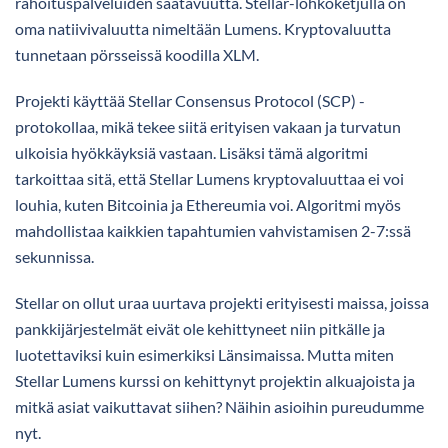
rahoituspalveluiden saatavuutta. Stellar-lohkoketjulla on
oma natiivivaluutta nimeltään Lumens. Kryptovaluutta
tunnetaan pörsseissä koodilla XLM.
Projekti käyttää Stellar Consensus Protocol (SCP) -
protokollaa, mikä tekee siitä erityisen vakaan ja turvatun
ulkoisia hyökkäyksiä vastaan. Lisäksi tämä algoritmi
tarkoittaa sitä, että Stellar Lumens kryptovaluuttaa ei voi
louhia, kuten Bitcoinia ja Ethereumia voi. Algoritmi myös
mahdollistaa kaikkien tapahtumien vahvistamisen 2-7:ssä
sekunnissa.
Stellar on ollut uraa uurtava projekti erityisesti maissa, joissa
pankkijärjestelmät eivät ole kehittyneet niin pitkälle ja
luotettaviksi kuin esimerkiksi Länsimaissa. Mutta miten
Stellar Lumens kurssi on kehittynyt projektin alkuajoista ja
mitkä asiat vaikuttavat siihen? Näihin asioihin pureudumme
nyt.