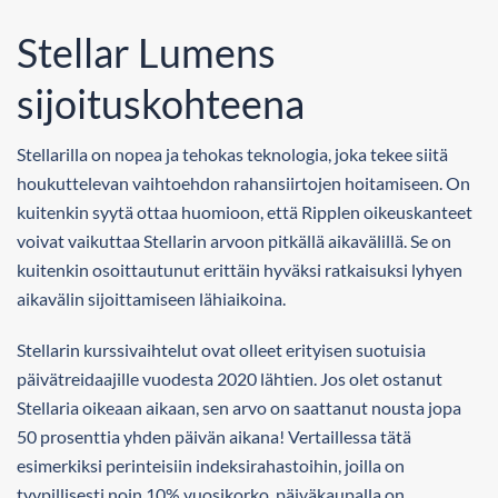
Stellar Lumens
sijoituskohteena
Stellarilla on nopea ja tehokas teknologia, joka tekee siitä
houkuttelevan vaihtoehdon rahansiirtojen hoitamiseen. On
kuitenkin syytä ottaa huomioon, että Ripplen oikeuskanteet
voivat vaikuttaa Stellarin arvoon pitkällä aikavälillä. Se on
kuitenkin osoittautunut erittäin hyväksi ratkaisuksi lyhyen
aikavälin sijoittamiseen lähiaikoina.
Stellarin kurssivaihtelut ovat olleet erityisen suotuisia
päivätreidaajille vuodesta 2020 lähtien. Jos olet ostanut
Stellaria oikeaan aikaan, sen arvo on saattanut nousta jopa
50 prosenttia yhden päivän aikana! Vertaillessa tätä
esimerkiksi perinteisiin indeksirahastoihin, joilla on
tyypillisesti noin 10% vuosikorko, päiväkaupalla on