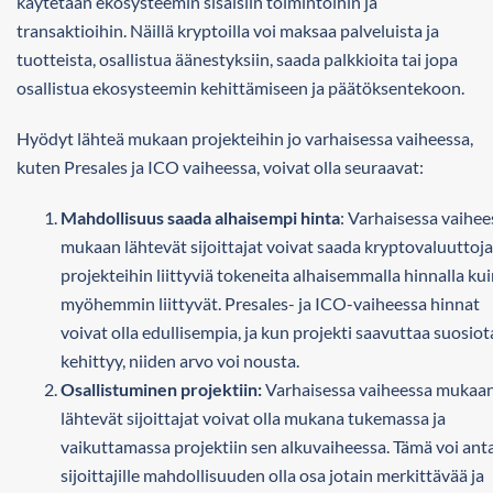
käytetään ekosysteemin sisäisiin toimintoihin ja
transaktioihin. Näillä kryptoilla voi maksaa palveluista ja
tuotteista, osallistua äänestyksiin, saada palkkioita tai jopa
osallistua ekosysteemin kehittämiseen ja päätöksentekoon.
Hyödyt lähteä mukaan projekteihin jo varhaisessa vaiheessa,
kuten Presales ja ICO vaiheessa, voivat olla seuraavat:
Mahdollisuus saada alhaisempi hinta
: Varhaisessa vaihee
mukaan lähtevät sijoittajat voivat saada kryptovaluuttoja
projekteihin liittyviä tokeneita alhaisemmalla hinnalla ku
myöhemmin liittyvät. Presales- ja ICO-vaiheessa hinnat
voivat olla edullisempia, ja kun projekti saavuttaa suosiot
kehittyy, niiden arvo voi nousta.
Osallistuminen projektiin:
Varhaisessa vaiheessa mukaa
lähtevät sijoittajat voivat olla mukana tukemassa ja
vaikuttamassa projektiin sen alkuvaiheessa. Tämä voi ant
sijoittajille mahdollisuuden olla osa jotain merkittävää ja