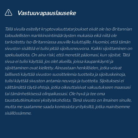
Vastuuvapauslauseke
Tällä sivulla esitellyt kryptovaluuttatarjoukset eivät ole Iso-Britannian
taloudellisten markkinointimääräysten mukaisia eikä niitä ole
tarkoitettu Iso-Britanniassa asuville kuluttajille. Huomioi, että tämän
sivuston sisältöä ei tulisi pitää sijoitusneuvona. Kaikki sijoittaminen on
spekulaatiota. On aina riski, että menetät pääomasi, kun sijoitat. Tätä
sivua ei tulisi käyttää, jos olet alueilla, joissa kaupankäynti ja
sijoittaminen ovat kielletty. Ainoastaan henkilöiden, jotka voivat
laillisesti käyttää sivuston suosittelemia tuotteita ja sijoituskeinoja,
tulisi käyttää sivuston antamia neuvoja ja tuotteita. Sijoituksesi ei
välttämättä täytä ehtoja, jotka oikeuttaisivat vakuutukseen maassasi
tai tämänhetkisessä olinpaikassasi. Ole hyvä ja tee oma
taustatutkimuksesi yksityiskohdista. Tämä sivusto on ilmainen sinulle,
mutta me saatamme saada komissiota yrityksiltä, jotka mainitsemme
sisällössämme.