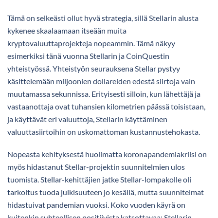
Tämä on selkeästi ollut hyvä strategia, sillä Stellarin alusta
kykenee skaalaamaan itseään muita
kryptovaluuttaprojekteja nopeammin. Tämä näkyy
esimerkiksi tänä vuonna Stellarin ja CoinQuestin
yhteistyössä. Yhteistyön seurauksena Stellar pystyy
käsittelemään miljoonien dollareiden edestä siirtoja vain
muutamassa sekunnissa. Erityisesti silloin, kun lähettäjä ja
vastaanottaja ovat tuhansien kilometrien päässä toisistaan,
ja käyttävät eri valuuttoja, Stellarin käyttäminen
valuuttasiirtoihin on uskomattoman kustannustehokasta.
Nopeasta kehityksestä huolimatta koronapandemiakriisi on
myös hidastanut Stellar-projektin suunnitelmien ulos
tuomista. Stellar-kehittäjien jatke Stellar-lompakolle oli
tarkoitus tuoda julkisuuteen jo kesällä, mutta suunnitelmat
hidastuivat pandemian vuoksi. Koko vuoden käyrä on
kuitenkin suhteellisen positiivista katsottavaa: Stellarin