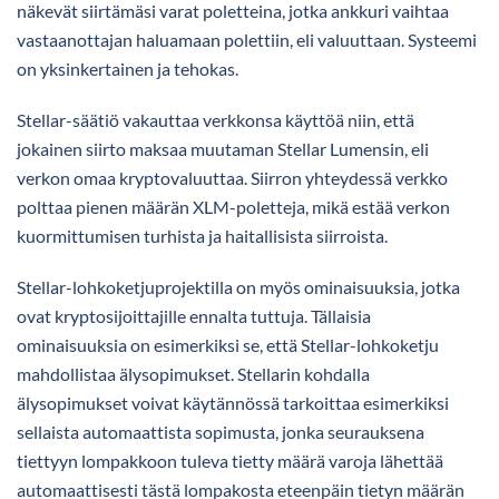
näkevät siirtämäsi varat poletteina, jotka ankkuri vaihtaa
vastaanottajan haluamaan polettiin, eli valuuttaan. Systeemi
on yksinkertainen ja tehokas.
Stellar-säätiö vakauttaa verkkonsa käyttöä niin, että
jokainen siirto maksaa muutaman Stellar Lumensin, eli
verkon omaa kryptovaluuttaa. Siirron yhteydessä verkko
polttaa pienen määrän XLM-poletteja, mikä estää verkon
kuormittumisen turhista ja haitallisista siirroista.
Stellar-lohkoketjuprojektilla on myös ominaisuuksia, jotka
ovat kryptosijoittajille ennalta tuttuja. Tällaisia
ominaisuuksia on esimerkiksi se, että Stellar-lohkoketju
mahdollistaa älysopimukset. Stellarin kohdalla
älysopimukset voivat käytännössä tarkoittaa esimerkiksi
sellaista automaattista sopimusta, jonka seurauksena
tiettyyn lompakkoon tuleva tietty määrä varoja lähettää
automaattisesti tästä lompakosta eteenpäin tietyn määrän