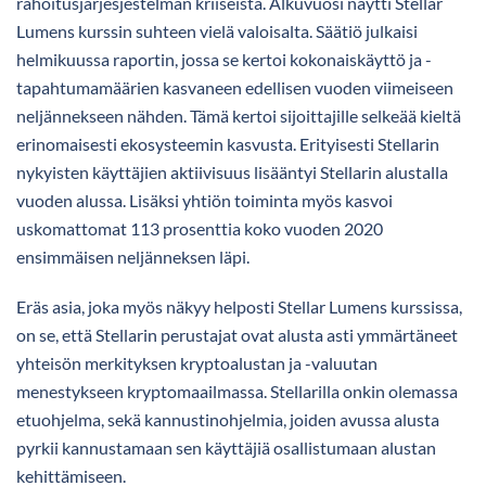
rahoitusjärjesjestelmän kriiseistä. Alkuvuosi näytti Stellar
Lumens kurssin suhteen vielä valoisalta. Säätiö julkaisi
helmikuussa raportin, jossa se kertoi kokonaiskäyttö ja -
tapahtumamäärien kasvaneen edellisen vuoden viimeiseen
neljännekseen nähden. Tämä kertoi sijoittajille selkeää kieltä
erinomaisesti ekosysteemin kasvusta. Erityisesti Stellarin
nykyisten käyttäjien aktiivisuus lisääntyi Stellarin alustalla
vuoden alussa. Lisäksi yhtiön toiminta myös kasvoi
uskomattomat 113 prosenttia koko vuoden 2020
ensimmäisen neljänneksen läpi.
Eräs asia, joka myös näkyy helposti Stellar Lumens kurssissa,
on se, että Stellarin perustajat ovat alusta asti ymmärtäneet
yhteisön merkityksen kryptoalustan ja -valuutan
menestykseen kryptomaailmassa. Stellarilla onkin olemassa
etuohjelma, sekä kannustinohjelmia, joiden avussa alusta
pyrkii kannustamaan sen käyttäjiä osallistumaan alustan
kehittämiseen.