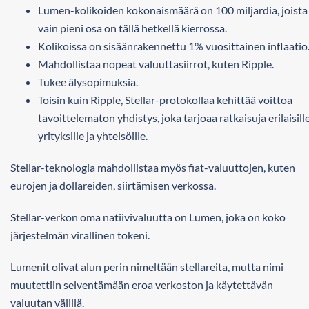
Lumen-kolikoiden kokonaismäärä on 100 miljardia, joista
vain pieni osa on tällä hetkellä kierrossa.
Kolikoissa on sisäänrakennettu 1% vuosittainen inflaatio
Mahdollistaa nopeat valuuttasiirrot, kuten Ripple.
Tukee älysopimuksia.
Toisin kuin Ripple, Stellar-protokollaa kehittää voittoa
tavoittelematon yhdistys, joka tarjoaa ratkaisuja erilaisill
yrityksille ja yhteisöille.
Stellar-teknologia mahdollistaa myös fiat-valuuttojen, kuten
eurojen ja dollareiden, siirtämisen verkossa.
Stellar-verkon oma natiivivaluutta on Lumen, joka on koko
järjestelmän virallinen tokeni.
Lumenit olivat alun perin nimeltään stellareita, mutta nimi
muutettiin selventämään eroa verkoston ja käytettävän
valuutan välillä.