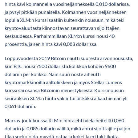
hinta kävi kolmannella vuosineljänneksellä 0,010 dollarissa,
ja pysyi pitkään punaisella. Kolmannen vuosineljänneksen
lopulla XLM:n kurssi saatiin kuitenkin nousuun, mikä teki
kryptovaluutasta kiinnostavan seurattavan sijoittajien
keskuudessa. Parhaimmillaan XLM:n kurssi nousi 40
prosenttia, ja sen hinta kävi 0,083 dollarissa.
Loppuvuodesta 2019 Bitcoin nautti suuresta arvonnoususta,
kun BTC nousi 7500 dollarista kolikkoa kohden 9600
dollariin per kolikko. Näin suuri noste aiheutti
kryptomarkkinoilla aaltoliikkeen ja myös Stellar Lumens
kurssi sai osansa Bitcoinin menestyksestä. Kurssinousun
seurauksen XLM:n hinta vakiintui pitkäksi aikaa hieman yli
0,061 dollariin.
Marras-joulukuussa XLM:n hinta ehti vielä heitellä 0,060
dollarin ja 0,085 dollarin välillä, mikä antoi sijoittajille paljon
tilaa spekuloida, myydä, ostaa ja kokeilla eri taktiikoita.