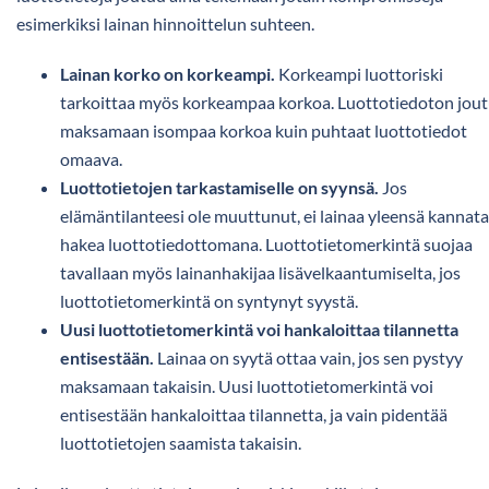
esimerkiksi lainan hinnoittelun suhteen.
Lainan korko on korkeampi.
Korkeampi luottoriski
tarkoittaa myös korkeampaa korkoa. Luottotiedoton jou
maksamaan isompaa korkoa kuin puhtaat luottotiedot
omaava.
Luottotietojen tarkastamiselle on syynsä.
Jos
elämäntilanteesi ole muuttunut, ei lainaa yleensä kannata
hakea luottotiedottomana. Luottotietomerkintä suojaa
tavallaan myös lainanhakijaa lisävelkaantumiselta, jos
luottotietomerkintä on syntynyt syystä.
Uusi luottotietomerkintä voi hankaloittaa tilannetta
entisestään.
Lainaa on syytä ottaa vain, jos sen pystyy
maksamaan takaisin. Uusi luottotietomerkintä voi
entisestään hankaloittaa tilannetta, ja vain pidentää
luottotietojen saamista takaisin.