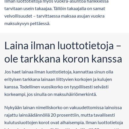
Ilman luottotietoja myös vuokra-asuntoa hankkiessa
tarvitaan usein takaajaa. Tällöin takaajalla on samat
velvollisuudet – tarvittaessa maksaa asujan vuokra
maksukyvyn pettäessä.
Laina ilman luottotietoja –
ole tarkkana koron kanssa
Jos haet lainaa ilman luottotietoja, kannattaa sinun olla
erityisen tarkkana lainaan liittyvien korkojen ja kulujen
kanssa. Todellinen vuosikorko on tyypillisesti selvästi
korkeampi, jos sinulla on maksuhäiriömerkintä.
Nykyään lainan nimelliskorko on vakuudettomissa lainoissa
rajattu lainsäädännöllä 20 prosenttiin, mutta tavallisesti
kulutusluottojen korot ovat alhaisempia. Ilman luottotietoja