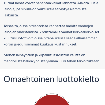
Turhat lainat voivat pahentaa velkatilannetta. Älä ota uusia
lainoja, jos sinulla on vaikeuksia selviytyä aiemmista
laskuista.
Toisaalta joissain tilanteissa kannattaa harkita vanhojen
lainojen yhdistämistä. Yhdistämällä vanhat korkeakorkoiset
kulutusluotot voit joissain tapauksissa saada alhaisemman
koron ja edullisemmat kuukausikustannukset.
Monen lainayhtiön ja kilpailutussivuston kautta on
mahdollista hakea yhdistelylainaa juuri tähän tarkoitukseen.
Omaehtoinen luottokielto