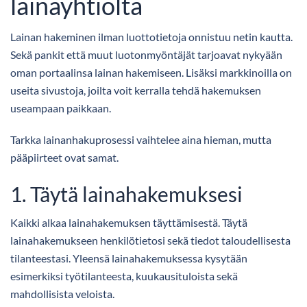
lainayhtiöltä
Lainan hakeminen ilman luottotietoja onnistuu netin kautta.
Sekä pankit että muut luotonmyöntäjät tarjoavat nykyään
oman portaalinsa lainan hakemiseen. Lisäksi markkinoilla on
useita sivustoja, joilta voit kerralla tehdä hakemuksen
useampaan paikkaan.
Tarkka lainanhakuprosessi vaihtelee aina hieman, mutta
pääpiirteet ovat samat.
1. Täytä lainahakemuksesi
Kaikki alkaa lainahakemuksen täyttämisestä. Täytä
lainahakemukseen henkilötietosi sekä tiedot taloudellisesta
tilanteestasi. Yleensä lainahakemuksessa kysytään
esimerkiksi työtilanteesta, kuukausituloista sekä
mahdollisista veloista.