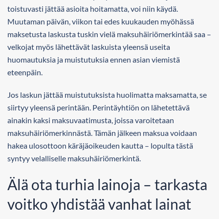
toistuvasti jättää asioita hoitamatta, voi niin käydä.
Muutaman päivän, viikon tai edes kuukauden myöhässä
maksetusta laskusta tuskin vielä maksuhäiriömerkintää saa –
velkojat myös lähettävät laskuista yleensä useita
huomautuksia ja muistutuksia ennen asian viemistä
eteenpäin.
Jos laskun jättää muistutuksista huolimatta maksamatta, se
siirtyy yleensä perintään. Perintäyhtiön on lähetettävä
ainakin kaksi maksuvaatimusta, joissa varoitetaan
maksuhäiriömerkinnästä. Tämän jälkeen maksua voidaan
hakea ulosottoon käräjäoikeuden kautta – lopulta tästä
syntyy velalliselle maksuhäiriömerkintä.
Älä ota turhia lainoja – tarkasta
voitko yhdistää vanhat lainat