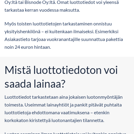
Oy:ltä tai Bisnode Oy:ltä. Omat luottotiedot voi yleensä
tarkastaa kerran vuodessa maksutta.
Myös toisten luottotietojen tarkastaminen onnistuu
yksityishenkilönä – ei kuitenkaan ilmaiseksi. Esimerkiksi
Asiakastieto tarjoaa vuokranantajille suunnattua pakettia
noin 24 euron hintaan.
Mistä luottotiedoton voi
saada lainaa?
Luottotiedot tarkastetaan aina jokaisen luotonmyöntäjän
toimesta. Useimmat lainayhtiöt ja pankit pitävät puhtaita
luottotietoja ehdottomana vaatimuksena – etenkin
korkokaton kiristettyä luotonantajien tilannetta.
Luoton saaminen ilman luottotietoja voi kuitenkin onnistua