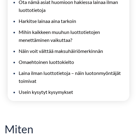
Ota nämä asiat huomioon hakiessa lainaa ilman
luottotietoja
Harkitse lainaa aina tarkoin
Mihin kaikkeen muuhun luottotietojen
menettäminen vaikuttaa?
Näin voit välttää maksuhäiriömerkinnän
Omaehtoinen luottokielto
Laina ilman luottotietoja – näin luotonmyöntäjät
toimivat
Usein kysytyt kysymykset
Miten