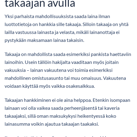
takaajan avulla
Yksi parhaista mahdollisuuksista saada laina ilman
luottotietoja on hankkia sille takaaja. Silloin takaaja on yhtä
lailla vastuussa lainasta ja velasta, mikäli lainanottaja ei
pystykään maksamaan lainaa takaisin.
Takaaja on mahdollista saada esimerkiksi pankista haettaviin
lainoihin. Usein tällöin hakijalta vaaditaan myös joitain
vakuuksia – lainan vakuutena voi toimia esimerkiksi
mahdollinen omistusasunto tai muu omaisuus. Vakuutena
voidaan käyttää myös vaikka osakesalkkua.
Takaajan hankkiminen ei ole aina helppoa. Etenkin isompaan
lainaan voi olla vaikea saada perheenjäsentä tai kaveria
takaajaksi, sillä oman maksukykysi heikentyessä koko
lainasumma voikin ajautua takaajan taakaksi.