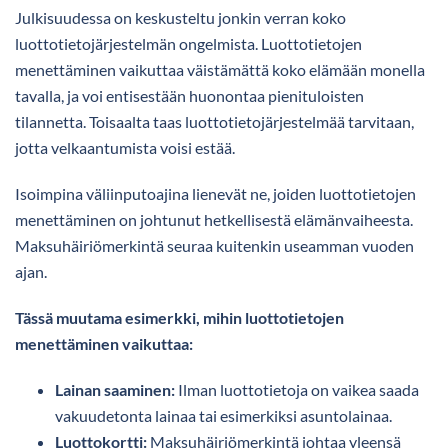
Julkisuudessa on keskusteltu jonkin verran koko
luottotietojärjestelmän ongelmista. Luottotietojen
menettäminen vaikuttaa väistämättä koko elämään monella
tavalla, ja voi entisestään huonontaa pienituloisten
tilannetta. Toisaalta taas luottotietojärjestelmää tarvitaan,
jotta velkaantumista voisi estää.
Isoimpina väliinputoajina lienevät ne, joiden luottotietojen
menettäminen on johtunut hetkellisestä elämänvaiheesta.
Maksuhäiriömerkintä seuraa kuitenkin useamman vuoden
ajan.
Tässä muutama esimerkki, mihin luottotietojen
menettäminen vaikuttaa:
Lainan saaminen:
Ilman luottotietoja on vaikea saada
vakuudetonta lainaa tai esimerkiksi asuntolainaa.
Luottokortti:
Maksuhäiriömerkintä johtaa yleensä