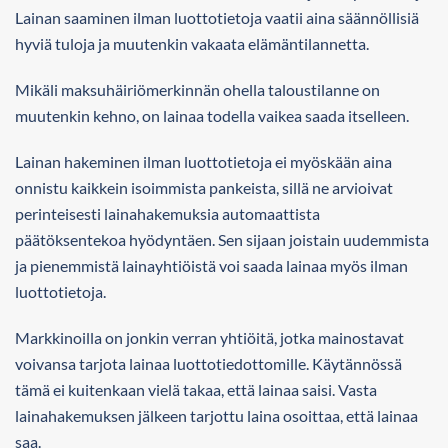
Lainan saaminen ilman luottotietoja vaatii aina säännöllisiä
hyviä tuloja ja muutenkin vakaata elämäntilannetta.
Mikäli maksuhäiriömerkinnän ohella taloustilanne on
muutenkin kehno, on lainaa todella vaikea saada itselleen.
Lainan hakeminen ilman luottotietoja ei myöskään aina
onnistu kaikkein isoimmista pankeista, sillä ne arvioivat
perinteisesti lainahakemuksia automaattista
päätöksentekoa hyödyntäen. Sen sijaan joistain uudemmista
ja pienemmistä lainayhtiöistä voi saada lainaa myös ilman
luottotietoja.
Markkinoilla on jonkin verran yhtiöitä, jotka mainostavat
voivansa tarjota lainaa luottotiedottomille. Käytännössä
tämä ei kuitenkaan vielä takaa, että lainaa saisi. Vasta
lainahakemuksen jälkeen tarjottu laina osoittaa, että lainaa
saa.