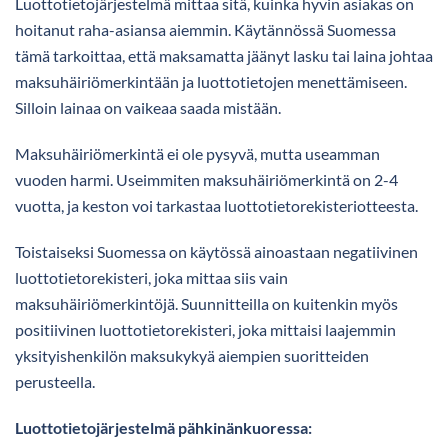
Luottotietojärjestelmä mittaa sitä, kuinka hyvin asiakas on
hoitanut raha-asiansa aiemmin. Käytännössä Suomessa
tämä tarkoittaa, että maksamatta jäänyt lasku tai laina johtaa
maksuhäiriömerkintään ja luottotietojen menettämiseen.
Silloin lainaa on vaikeaa saada mistään.
Maksuhäiriömerkintä ei ole pysyvä, mutta useamman
vuoden harmi. Useimmiten maksuhäiriömerkintä on 2-4
vuotta, ja keston voi tarkastaa luottotietorekisteriotteesta.
Toistaiseksi Suomessa on käytössä ainoastaan negatiivinen
luottotietorekisteri, joka mittaa siis vain
maksuhäiriömerkintöjä. Suunnitteilla on kuitenkin myös
positiivinen luottotietorekisteri, joka mittaisi laajemmin
yksityishenkilön maksukykyä aiempien suoritteiden
perusteella.
Luottotietojärjestelmä pähkinänkuoressa: