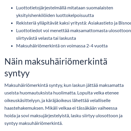
Luottotietojärjestelmällä mitataan suomalaisten
yksityishenkilöiden luottokelpoisuutta
Rekisteriä ylläpitävät kaksi yritystä: Asiakastieto ja Bisno
Luottotiedot voi menettää maksamattomasta ulosottoon
siirtyvästä velasta tai laskusta
Maksuhäiriömerkintä on voimassa 2-4 vuotta
Näin maksuhäiriömerkintä
syntyy
Maksuhäiriömerkintä syntyy, kun laskun jättää maksamatta
useista huomautuksista huolimatta. Lopulta velka etenee
oikeuskäsittelyyn, ja käräjäoikeus lähettää velalliselle
haastehakemuksen. Mikäli velkaa ei tässäkään vaiheessa
hoida ja sovi maksujärjestelyistä, lasku siirtyy ulosottoon ja
syntyy maksuhäiriömerkintä.