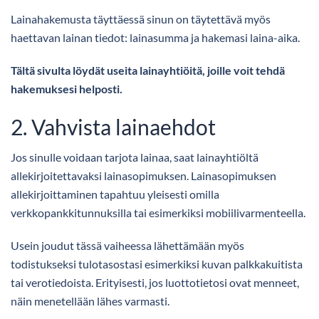
Lainahakemusta täyttäessä sinun on täytettävä myös
haettavan lainan tiedot: lainasumma ja hakemasi laina-aika.
Tältä sivulta löydät useita lainayhtiöitä, joille voit tehdä
hakemuksesi helposti.
2. Vahvista lainaehdot
Jos sinulle voidaan tarjota lainaa, saat lainayhtiöltä
allekirjoitettavaksi lainasopimuksen. Lainasopimuksen
allekirjoittaminen tapahtuu yleisesti omilla
verkkopankkitunnuksilla tai esimerkiksi mobiilivarmenteella.
Usein joudut tässä vaiheessa lähettämään myös
todistukseksi tulotasostasi esimerkiksi kuvan palkkakuitista
tai verotiedoista. Erityisesti, jos luottotietosi ovat menneet,
näin menetellään lähes varmasti.