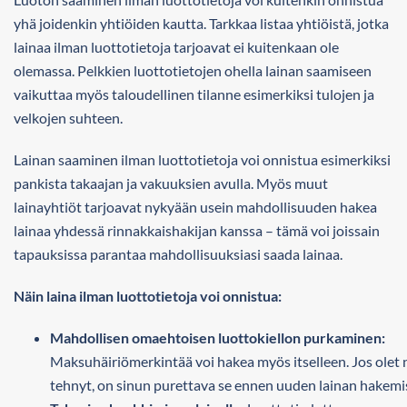
yhä joidenkin yhtiöiden kautta. Tarkkaa listaa yhtiöistä, jotka
lainaa ilman luottotietoja tarjoavat ei kuitenkaan ole
olemassa. Pelkkien luottotietojen ohella lainan saamiseen
vaikuttaa myös taloudellinen tilanne esimerkiksi tulojen ja
velkojen suhteen.
Lainan saaminen ilman luottotietoja voi onnistua esimerkiksi
pankista takaajan ja vakuuksien avulla. Myös muut
lainayhtiöt tarjoavat nykyään usein mahdollisuuden hakea
lainaa yhdessä rinnakkaishakijan kanssa – tämä voi joissain
tapauksissa parantaa mahdollisuuksiasi saada lainaa.
Näin laina ilman luottotietoja voi onnistua:
Mahdollisen omaehtoisen luottokiellon purkaminen:
Maksuhäiriömerkintää voi hakea myös itselleen. Jos olet 
tehnyt, on sinun purettava se ennen uuden lainan hakemi