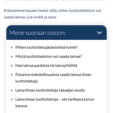
Kokosimme kasaan tiedot siitä, miten luottotiedoton voi
saada lainaa. Lue vinkit ja opas.
Mene suoraan osioon:
Miten luottotietojärjestelmä toimii?
Mistä luottotiedoton voi saada lainaa?
Hae lainaa pankista tai lainayhtiöltä
Paranna mahdollisuuksia saada lainaa ilman
luottotietoja
Laina ilman luottotietoja takaajan avulla
Laina ilman luottotietoja – ole tarkkana koron
kanssa