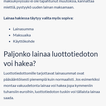
maksukyvyssäsi ei ole tapahtunut muutoksia, kannattaa
miettiä, pystyykö uuden lainan maksamaan.
Lainaa hakiessa täytyy valita myös sopiva:
Lainasumma
Maksuaika
Käyttökohde
Paljonko lainaa luottotiedoton
voi hakea?
Luottotiedottomille tarjottavat lainasummat ovat
pääsääntöisesti pienempiä kuin normaalisti. Jos esimerkiksi
montaa vakuudetonta lainaa voi hakea jopa kymmeniin
tuhansiin euroihin, luottotiedoton tuskin voi tällaista lainaa
saada.