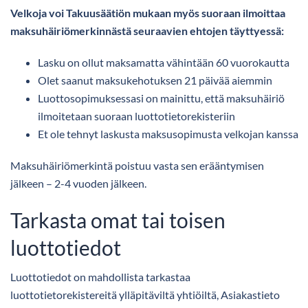
Velkoja voi Takuusäätiön mukaan myös suoraan ilmoittaa
maksuhäiriömerkinnästä seuraavien ehtojen täyttyessä:
Lasku on ollut maksamatta vähintään 60 vuorokautta
Olet saanut maksukehotuksen 21 päivää aiemmin
Luottosopimuksessasi on mainittu, että maksuhäiriö
ilmoitetaan suoraan luottotietorekisteriin
Et ole tehnyt laskusta maksusopimusta velkojan kanssa
Maksuhäiriömerkintä poistuu vasta sen erääntymisen
jälkeen – 2-4 vuoden jälkeen.
Tarkasta omat tai toisen
luottotiedot
Luottotiedot on mahdollista tarkastaa
luottotietorekistereitä ylläpitäviltä yhtiöiltä, Asiakastieto