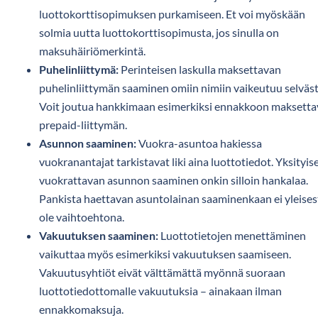
luottokorttisopimuksen purkamiseen. Et voi myöskään
solmia uutta luottokorttisopimusta, jos sinulla on
maksuhäiriömerkintä.
Puhelinliittymä:
Perinteisen laskulla maksettavan
puhelinliittymän saaminen omiin nimiin vaikeutuu selväst
Voit joutua hankkimaan esimerkiksi ennakkoon maksett
prepaid-liittymän.
Asunnon saaminen:
Vuokra-asuntoa hakiessa
vuokranantajat tarkistavat liki aina luottotiedot. Yksityis
vuokrattavan asunnon saaminen onkin silloin hankalaa.
Pankista haettavan asuntolainan saaminenkaan ei yleises
ole vaihtoehtona.
Vakuutuksen saaminen:
Luottotietojen menettäminen
vaikuttaa myös esimerkiksi vakuutuksen saamiseen.
Vakuutusyhtiöt eivät välttämättä myönnä suoraan
luottotiedottomalle vakuutuksia – ainakaan ilman
ennakkomaksuja.