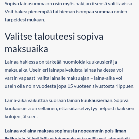
Sopiva lainasumma on osin myös hakijan itsensä valittavissa.
Voit hakea pienempää tai hieman isompaa summaa omien
tarpeidesi mukaan.
Valitse talouteesi sopiva
maksuaika
Lainaa hakiessa on tärkeää huomioida kuukausierä ja
maksuaika. Usein eri lainapalveluista lainaa hakiessa voi
varsin vapaasti valita lainalle maksuajan – laina-aika voi
usein olla noin vuodesta jopa 15 vuoteen sivustosta riippuen.
Laina-aika vaikuttaa suoraan lainan kuukausierään. Sopiva
kuukausierä on sellainen, että siitä selviytyy helposti kaikkien
kulujen jälkeen.
Lainaa voi aina maksaa sopimusta nopeammin pois ilman
lisäkuluja.
Ylimääräiset lyhennykset tyypillisesti lyhentävät