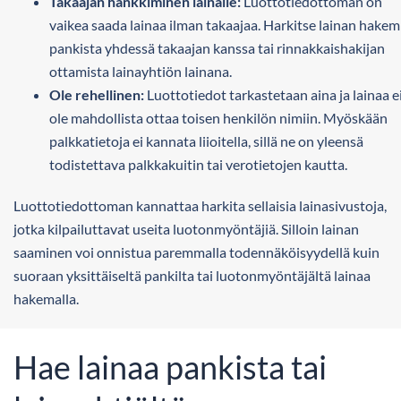
Takaajan hankkiminen lainalle:
Luottotiedottoman on
vaikea saada lainaa ilman takaajaa. Harkitse lainan hakem
pankista yhdessä takaajan kanssa tai rinnakkaishakijan
ottamista lainayhtiön lainana.
Ole rehellinen:
Luottotiedot tarkastetaan aina ja lainaa e
ole mahdollista ottaa toisen henkilön nimiin. Myöskään
palkkatietoja ei kannata liioitella, sillä ne on yleensä
todistettava palkkakuitin tai verotietojen kautta.
Luottotiedottoman kannattaa harkita sellaisia lainasivustoja,
jotka kilpailuttavat useita luotonmyöntäjiä. Silloin lainan
saaminen voi onnistua paremmalla todennäköisyydellä kuin
suoraan yksittäiseltä pankilta tai luotonmyöntäjältä lainaa
hakemalla.
Hae lainaa pankista tai