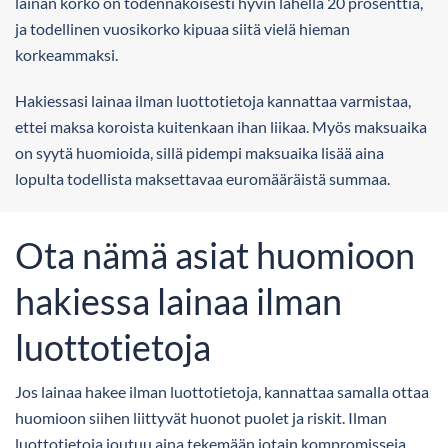
lainan korko on todennäköisesti hyvin lähellä 20 prosenttia,
ja todellinen vuosikorko kipuaa siitä vielä hieman
korkeammaksi.
Hakiessasi lainaa ilman luottotietoja kannattaa varmistaa,
ettei maksa koroista kuitenkaan ihan liikaa. Myös maksuaika
on syytä huomioida, sillä pidempi maksuaika lisää aina
lopulta todellista maksettavaa euromääräistä summaa.
Ota nämä asiat huomioon
hakiessa lainaa ilman
luottotietoja
Jos lainaa hakee ilman luottotietoja, kannattaa samalla ottaa
huomioon siihen liittyvät huonot puolet ja riskit. Ilman
luottotietoja joutuu aina tekemään jotain kompromisseja