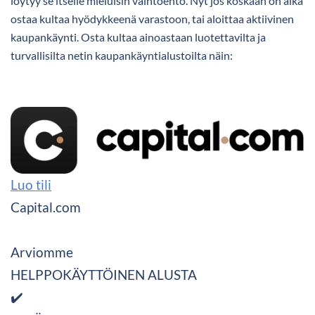
löytyy se itselle mieluisin vaihtoehto. Nyt jos koskaan on aika
ostaa kultaa hyödykkeenä varastoon, tai aloittaa aktiivinen
kaupankäynti. Osta kultaa ainoastaan luotettavilta ja
turvallisilta netin kaupankäyntialustoilta näin:
Luo tili
Capital.com
Arviomme
HELPPOKÄYTTÖINEN ALUSTA
✔️