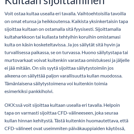
Voit ostaa kultaa usealla eri tavalla. Vaihtoehtoisilla tavoilla
on omat etunsa ja heikkoutensa. Kaikista yksinkertaisin tapa
sijoittaa kultaan on ostamalla sitä fyysisesti. Sijoittamalla
kultaharkkoon tai kullasta tehtyihin koruihin omistamasi
kulta on käsin kosketeltavissa. Ja jos säilytät sitä hyvin ja
turvallisessa paikassa, se on turvassa. Huono säilytystapa tai
murtovarkaat voivat kuitenkin varastaa omistuksesi ja jäljelle
ei jää mitään. On siis syytä sijoittaa säilytystoimiin jos
aikeena on säilyttää paljon varallisuutta kullan muodossa.
Tämänlaisena säilytystoimena voi kuitenkin toimia
esimerkiksi pankkiholvi.
OKX:ssä voit sijoittaa kultaan usealla eri tavalla. Helpoin
tapa on varmasti sijoittaa CFD-välineeseen, joka seuraa
kullan hinnan kehitystä. Tästä kuitenkin huomautettava, että
CFD-välineet ovat useimmiten päiväkauppiaiden käytössä,