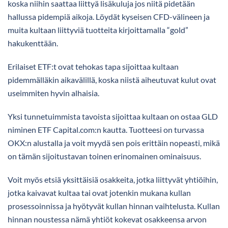
koska niihin saattaa liittyä lisäkuluja jos niitä pidetään
hallussa pidempiä aikoja. Löydät kyseisen CFD-välineen ja
muita kultaan liittyviä tuotteita kirjoittamalla “gold”
hakukenttään.
Erilaiset ETF:t ovat tehokas tapa sijoittaa kultaan
pidemmälläkin aikavälillä, koska niistä aiheutuvat kulut ovat
useimmiten hyvin alhaisia.
Yksi tunnetuimmista tavoista sijoittaa kultaan on ostaa GLD
niminen ETF Capital.com:n kautta. Tuotteesi on turvassa
OKX:n alustalla ja voit myydä sen pois erittäin nopeasti, mikä
on tämän sijoitustavan toinen erinomainen ominaisuus.
Voit myös etsiä yksittäisiä osakkeita, jotka liittyvät yhtiöihin,
jotka kaivavat kultaa tai ovat jotenkin mukana kullan
prosessoinnissa ja hyötyvät kullan hinnan vaihtelusta. Kullan
hinnan noustessa nämä yhtiöt kokevat osakkeensa arvon