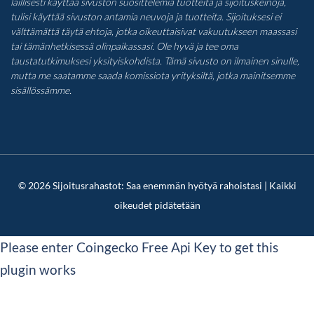
laillisesti käyttää sivuston suosittelemia tuotteita ja sijoituskeinoja,
tulisi käyttää sivuston antamia neuvoja ja tuotteita. Sijoituksesi ei
välttämättä täytä ehtoja, jotka oikeuttaisivat vakuutukseen maassasi
tai tämänhetkisessä olinpaikassasi. Ole hyvä ja tee oma
taustatutkimuksesi yksityiskohdista. Tämä sivusto on ilmainen sinulle,
mutta me saatamme saada komissiota yrityksiltä, jotka mainitsemme
sisällössämme.
© 2026 Sijoitusrahastot: Saa enemmän hyötyä rahoistasi | Kaikki
oikeudet pidätetään
Please enter Coingecko Free Api Key to get this
plugin works