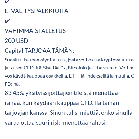
✔️
EI VÄLITYSPALKKIOITA
✔️
VÄHIMMÄISTALLETUS
200 USD
Capital TARJOAA TÄMÄN:
Suosittu kaupankäyntialusta, josta voit ostaa kryptovaluutto
ja, kuten CFD: itä. Sisältää 0x, Bitcoinin ja Ethereumin. Voit m
yös käydä kauppaa osakkeilla, ETF: llä, indekseillä ja muulla. C
FD: nä.
83,45% yksityissijoittajien tileistä menettää
rahaa, kun käydään kauppaa CFD: llä tämän
tarjoajan kanssa. Sinun tulisi miettiä, onko sinulla
varaa ottaa suuri riski menettää rahasi.