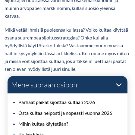
Sijoittajien luottaessa vähemmän osakemarkkinoihin ja
muihin arvopaperimarkkinoihin, kullan suosio yleensä
kasvaa.
Mikä vetää ihmisiä puoleensa kullassa? Voiko kultaa käyttää
osana suurempaa sijoitusstrategiaa? Onko kullalla
hyödyllisiä käyttötarkoituksia? Vastaamme muun muassa
näihin kysymyksiin tässä artikkelissa. Kerromme myös miten
ja missä voit sijoittaa kultaan, jos artikkelin luettuasi päätät
sen olevan hyödyllistä juuri sinulle.
Mene suoraan osioon:
Parhaat paikat sijoittaa kultaan 2026
Osta kultaa helposti ja nopeasti vuonna 2026
Mihin kultaa käytetään?
Kullan hinta