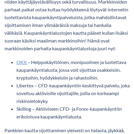
niiden käyttäjäystävällisyys sekä turvallisuus. Markkinoiden
parhaat paikat ostaa kultaa hyödykkeenä löytyvät internetin
luotettavista kaupankäyntipalveluista, jotka mahdollistavat
sijoittamisen ilman ylimääräisiä maksuja tai hankalia
välikäsiä. Kaupankäyntialustojen kautta pääset kullan lisäksi
suoraan käsiksi maailman markkinoihin! Nämä ovat
markkinoiden parhaita kaupankäyntialustoja juuri nyt:
OKX
– Helppokäyttöinen, monipuolinen ja luotettava
kaupankäyntialusta, jossa voit sijoittaa osakkeisiin,
kryptoihin, hyödykkeisiin ja rahastoihin.
Libertex – CFD-kaupankäyntiin keskittyvä palvelu, joka
soveltuu aktiivisille sijoittajille, joilla on korkeampi
riskinsietokyky.
Skilling – Aktiiviseen CFD- ja Forex-kaupankäyntiin
erikoistuva kaupankäyntialusta.
Pankkien kautta sijoittaminen yleisesti on hidasta, jäykkää,