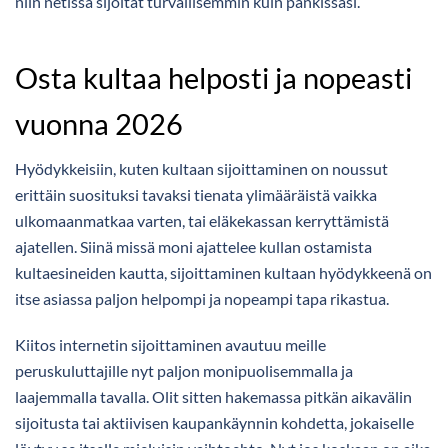
niin netissä sijoitat turvallisemmin kuin pankissasi.
Osta kultaa helposti ja nopeasti
vuonna 2026
Hyödykkeisiin, kuten kultaan sijoittaminen on noussut
erittäin suosituksi tavaksi tienata ylimääräistä vaikka
ulkomaanmatkaa varten, tai eläkekassan kerryttämistä
ajatellen. Siinä missä moni ajattelee kullan ostamista
kultaesineiden kautta, sijoittaminen kultaan hyödykkeenä on
itse asiassa paljon helpompi ja nopeampi tapa rikastua.
Kiitos internetin sijoittaminen avautuu meille
peruskuluttajille nyt paljon monipuolisemmalla ja
laajemmalla tavalla. Olit sitten hakemassa pitkän aikavälin
sijoitusta tai aktiivisen kaupankäynnin kohdetta, jokaiselle