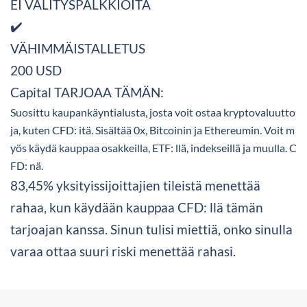
EI VÄLITYSPALKKIOITA
✔️
VÄHIMMÄISTALLETUS
200 USD
Capital TARJOAA TÄMÄN:
Suosittu kaupankäyntialusta, josta voit ostaa kryptovaluutto
ja, kuten CFD: itä. Sisältää 0x, Bitcoinin ja Ethereumin. Voit m
yös käydä kauppaa osakkeilla, ETF: llä, indekseillä ja muulla. C
FD: nä.
83,45% yksityissijoittajien tileistä menettää
rahaa, kun käydään kauppaa CFD: llä tämän
tarjoajan kanssa. Sinun tulisi miettiä, onko sinulla
varaa ottaa suuri riski menettää rahasi.