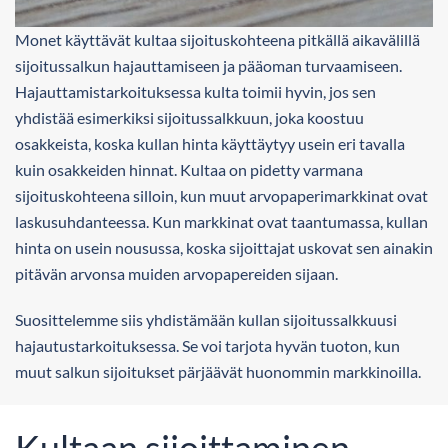
Monet käyttävät kultaa sijoituskohteena pitkällä aikavälillä
sijoitussalkun hajauttamiseen ja pääoman turvaamiseen.
Hajauttamistarkoituksessa kulta toimii hyvin, jos sen
yhdistää esimerkiksi sijoitussalkkuun, joka koostuu
osakkeista, koska kullan hinta käyttäytyy usein eri tavalla
kuin osakkeiden hinnat. Kultaa on pidetty varmana
sijoituskohteena silloin, kun muut arvopaperimarkkinat ovat
laskusuhdanteessa. Kun markkinat ovat taantumassa, kullan
hinta on usein nousussa, koska sijoittajat uskovat sen ainakin
pitävän arvonsa muiden arvopapereiden sijaan.
Suosittelemme siis yhdistämään kullan sijoitussalkkuusi
hajautustarkoituksessa. Se voi tarjota hyvän tuoton, kun
muut salkun sijoitukset pärjäävät huonommin markkinoilla.
Kultaan sijoittaminen