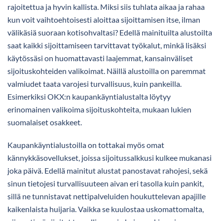
rajoitettua ja hyvin kallista. Miksi siis tuhlata aikaa ja rahaa
kun voit vaihtoehtoisesti aloittaa sijoittamisen itse, ilman
välikäsiä suoraan kotisohvaltasi? Edellä mainituilta alustoilta
saat kaikki sijoittamiseen tarvittavat työkalut, minkä lisäksi
käytössäsi on huomattavasti laajemmat, kansainväliset
sijoituskohteiden valikoimat. Näillä alustoilla on paremmat
valmiudet taata varojesi turvallisuus, kuin pankeilla.
Esimerkiksi OKX:n kaupankäyntialustalta löytyy
erinomainen valikoima sijoituskohteita, mukaan lukien
suomalaiset osakkeet.
Kaupankäyntialustoilla on tottakai myös omat
kännykkäsovellukset, joissa sijoitussalkkusi kulkee mukanasi
joka päivä. Edellä mainitut alustat panostavat rahojesi, sekä
sinun tietojesi turvallisuuteen aivan eri tasolla kuin pankit,
sillä ne tunnistavat nettipalveluiden houkuttelevan apajille
kaikenlaista huijaria. Vaikka se kuulostaa uskomattomalta,