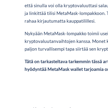
että sinulla voi olla kryptovaluuttasi sa
ja linkittää tilisi MetaMask-lompakkoon. Tä
rahaa kirjautumatta kauppatilillesi.
Nykyään MetaMask-lompakko toimii use
kryptovaluutanvaihtojen kanssa. Monet kä
paljon turvallisempi tapa siirtää sen kryp
Tätä on tarkasteltava tarkemmin tässä arti
hyödyntää MetaMask wallet tarjoamia o