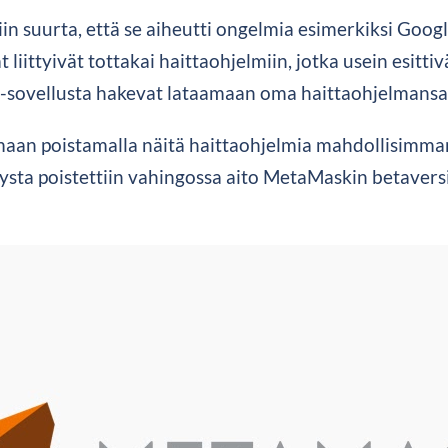
iin suurta, että se aiheutti ongelmia esimerkiksi Goo
ittyivät tottakai haittaohjelmiin, jotka usein esitti
sovellusta hakevat lataamaan oma haittaohjelmansa
maan poistamalla näitä haittaohjelmia mahdollisimman
ysta poistettiin vahingossa aito MetaMaskin betaversi