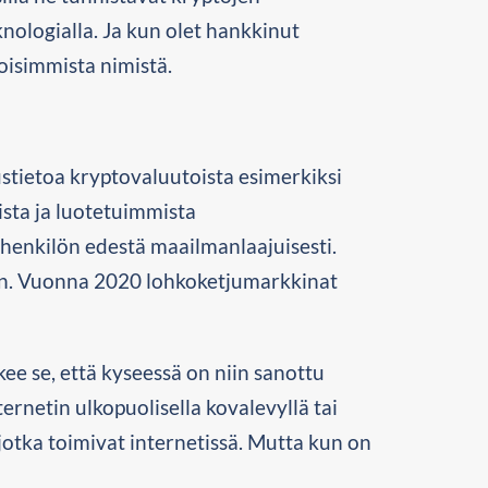
nologialla. Ja kun olet hankkinut
toisimmista nimistä.
ustietoa kryptovaluutoista esimerkiksi
ista ja luotetuimmista
 henkilön edestä maailmanlaajuisesti.
an. Vuonna 2020 lohkoketjumarkkinat
e se, että kyseessä on niin sanottu
ernetin ulkopuolisella kovalevyllä tai
jotka toimivat internetissä. Mutta kun on