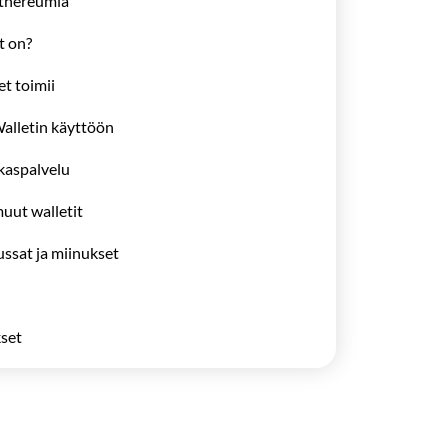
Ethereumia
t on?
t toimii
alletin käyttöön
kaspalvelu
 Wallet vs. muut walletit
ssat ja miinukset
set