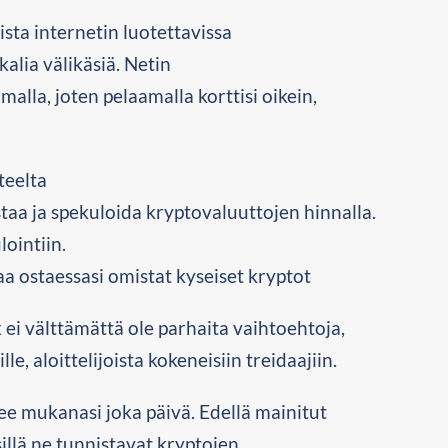
sta internetin luotettavissa
alia välikäsiä. Netin
la, joten pelaamalla korttisi oikein,
teelta
taa ja spekuloida kryptovaluuttojen hinnalla.
ointiin.
a ostaessasi omistat kyseiset kryptot
 ei välttämättä ole parhaita vaihtoehtoja,
le, aloittelijoista kokeneisiin treidaajiin.
ee mukanasi joka päivä. Edellä mainitut
sillä ne tunnistavat kryptojen