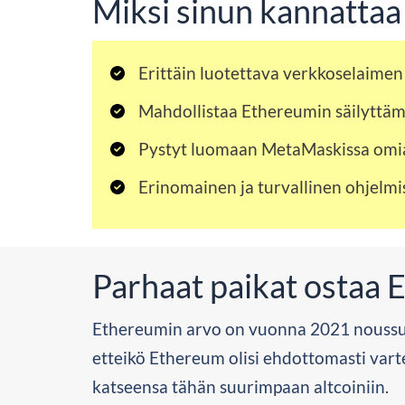
Miksi sinun kannattaa
Erittäin luotettava verkkoselaime
Mahdollistaa Ethereumin säilyttäm
Pystyt luomaan MetaMaskissa omi
Erinomainen ja turvallinen ohjelm
Parhaat paikat ostaa 
Ethereumin arvo on vuonna 2021 noussut h
etteikö Ethereum olisi ehdottomasti varte
katseensa tähän suurimpaan altcoiniin.