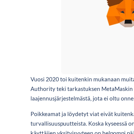
Vuosi 2020 toi kuitenkin mukanaan muita
Authority teki tarkastuksen MetaMaskin o
laajennusjärjestelmästä, jota ei oltu onne
Poikkeamat ja löydetyt viat eivät kuitenk
turvallisuuspuutteista. Koska kyseessä on 
käyttäjien yksityisyyteen on helpompi pääs