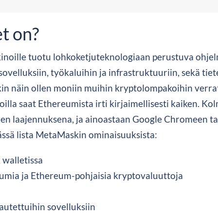
t on?
oille tuotu lohkoketjuteknologiaan perustuva ohjelm
sovelluksiin, työkaluihin ja infrastruktuuriin, sekä ti
in näin ollen moniin muihin kryptolompakoihin verr
illa saat Ethereumista irti kirjaimellisesti kaiken. 
en laajennuksena, ja ainoastaan Google Chromeen tai 
Tässä lista MetaMaskin ominaisuuksista:
 walletissa
eumia ja Ethereum-pohjaisia kryptovaluuttoja
tettuihin sovelluksiin