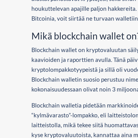
houkuttelevan apajille paljon hakkereita.
Bitcoinia, voit siirtää ne turvaan walleti
Mikä blockchain wallet on
Blockchain wallet on kryptovaluutan säily
kaavioiden ja raporttien avulla. Tänä pä
kryptolompakkotyypeistä ja sillä oli vuo
Blockchain walletin suosio perustuu ni
kokonaisuudessaan olivat noin 3 miljoona
Blockchain walletia pidetään markkinoide
“kylmävarasto”-lompakko, eli laitteistolom
laitteistolla, mikä tekee siitä huomatta
kyse kryptovaluutoista, kannattaa aina m