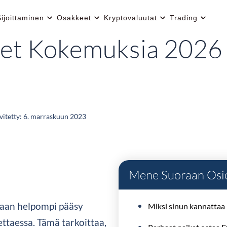
ijoittaminen
Osakkeet
Kryptovaluutat
Trading
t Kokemuksia 2026 –
vitetty:
6. marraskuun 2023
Mene Suoraan Osi
maan helpompi pääsy
Miksi sinun kannattaa
ttaessa. Tämä tarkoittaa,