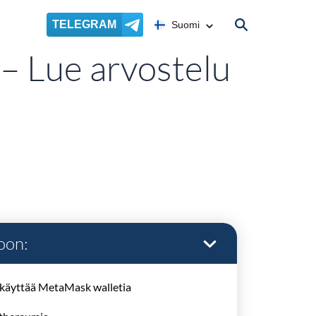
TELEGRAM
Suomi
 Lue arvostelu
oon:
 käyttää MetaMask walletia