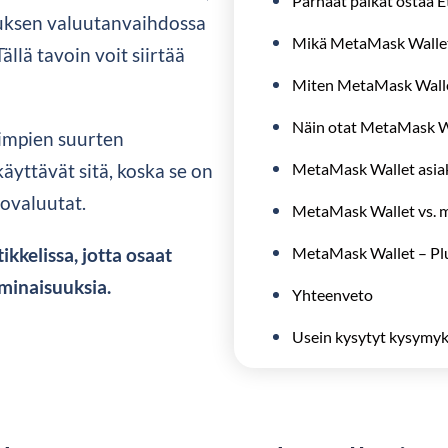
Parhaat paikat ostaa 
lauksen valuutanvaihdossa
Mikä MetaMask Walle
llä tavoin voit siirtää
Miten MetaMask Walle
Näin otat MetaMask W
impien suurten
yttävät sitä, koska se on
MetaMask Wallet asia
tovaluutat.
MetaMask
kkelissa, jotta osaat
MetaMask Wallet – Plu
minaisuuksia.
Yhteenveto
Usein kysytyt kysymyk