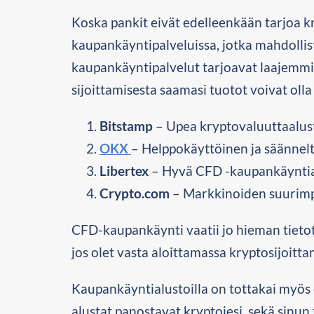
Koska pankit eivät edelleenkään tarjoa kr
kaupankäyntipalveluissa, jotka mahdollist
kaupankäyntipalvelut tarjoavat laajemmin
sijoittamisesta saamasi tuotot voivat oll
Bitstamp
– Upea kryptovaluuttaalusta
OKX
– Helppokäyttöinen ja säännelt
Libertex
– Hyvä CFD -kaupankäyntial
Crypto.com
– Markkinoiden suurimpi
CFD-kaupankäynti vaatii jo hieman tietota
jos olet vasta aloittamassa kryptosijoittami
Kaupankäyntialustoilla on tottakai myös 
alustat panostavat kryptojesi, sekä sinun t