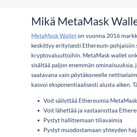
Mikä MetaMask Walle
MetaMask Wallet
on vuonna 2016 markkin
keskittyy erityisesti Ethereum-pohjaisiin 
kryptovaluuttoihin. MetaMask wallet onk
sisältää paljon enemmän ominaisuuksia, jo
saatavana vain pöytäkoneelle nettiselaim
kasvoi eksponentiaalisesti alusta alken. 
Voit säilyttää Ethereumia MetaMask
Voit lähettää ja vastaanottaa Ether
Pystyt hallitsemaan tiliavaimia
Pystyt muodostamaan yhteyden hajau