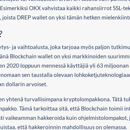
 Esimerkiksi OKX vahvistaa kaikki rahansiirrot SSL-tek
in, joista DREP wallet on yksi tämän hetken mielenkiin
?
tys- ja vaihtoalusta, joka tarjoaa myös paljon tutkim
ivänä Blockchain wallet on yksi markkinoiden suurimm
den 2020 loppuun mennessä käyttäjiä yli 63 miljoonan
menomaan sen taustalla olevaan lohkoketjuteknologia
n dollarin arvoiset.
n yhtenä turvallisimpana kryptolompakkona. Tätä tuke
pakko. Tämä tarkoittaa sitä, että Blockchain toimii int
vasti vaikeamman hakkeroida kuin ohjelmistolompakot, 
uistaa, että hakkeroinnin mahdollisuus on olemassa.