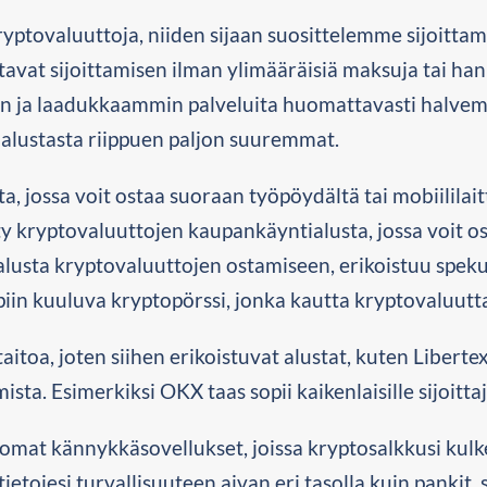
yptovaluuttoja, niiden sijaan suosittelemme sijoittami
avat sijoittamisen ilman ylimääräisiä maksuja tai hank
 ja laadukkaammin palveluita huomattavasti halvemmal
a alustasta riippuen paljon suuremmat.
, jossa voit ostaa suoraan työpöydältä tai mobiililait
y kryptovaluuttojen kaupankäyntialusta, jossa voit os
usta kryptovaluuttojen ostamiseen, erikoistuu spekul
in kuuluva kryptopörssi, jonka kautta kryptovaluutta
itoa, joten siihen erikoistuvat alustat, kuten Libertex
sta. Esimerkiksi OKX taas sopii kaikenlaisille sijoittajil
omat kännykkäsovellukset, joissa kryptosalkkusi kulk
ietojesi turvallisuuteen aivan eri tasolla kuin pankit, 