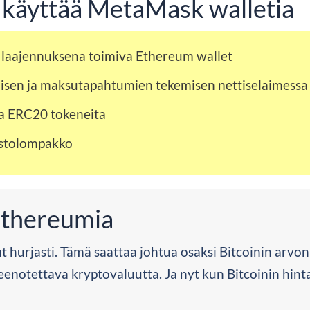
 käyttää MetaMask walletia
n laajennuksena toimiva Ethereum wallet
isen ja maksutapahtumien tekemisen nettiselaimessa
a ERC20 tokeneita
istolompakko
Ethereumia
urjasti. Tämä saattaa johtua osaksi Bitcoinin arvon 
enotettava kryptovaluutta. Ja nyt kun Bitcoinin hinta 