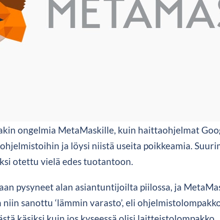
kin ongelmia MetaMaskille, kuin haittaohjelmat Goog
hjelmistoihin ja löysi niistä useita poikkeamia. Suur
ksi otettu vielä edes tuotantoon.
aan pysyneet alan asiantuntijoilta piilossa, ja MetaMas
niin sanottu ‘lämmin varasto’, eli ohjelmistolompakko,
tä käsiksi kuin jos kyseessä olisi laitteistolompakko.