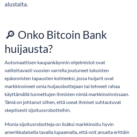
alustalta.
🔎 Onko Bitcoin Bank
huijausta?
Automaattisen kaupankäynnin ohjelmistot ovat
valitettavasti vuosien varrella joutuneet lukuisten
epäonnisten tapausten kohteeksi, jossa huijarit ovat
markkinoineet omia huijausbottejaan tai tehneet rahaa
käyttämällä tunnettujen ihmisten nimiä markkinoinnissaan.
Tämä on johtanut siihen, että useat ihmiset suhtautuvat
skeptisesti sijoitussrobotteihin.
Monia sijoitusrobotteja on lisäksi markkinoitu hyvin
amerikkalaisella tavalla lupaamalla, että voit ansaita erittäin