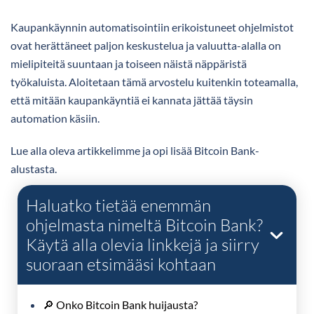
Kaupankäynnin automatisointiin erikoistuneet ohjelmistot
ovat herättäneet paljon keskustelua ja valuutta-alalla on
mielipiteitä suuntaan ja toiseen näistä näppäristä
työkaluista. Aloitetaan tämä arvostelu kuitenkin toteamalla,
että mitään kaupankäyntiä ei kannata jättää täysin
automation käsiin.
Lue alla oleva artikkelimme ja opi lisää Bitcoin Bank-
alustasta.
Haluatko tietää enemmän
ohjelmasta nimeltä Bitcoin Bank?
Käytä alla olevia linkkejä ja siirry
suoraan etsimääsi kohtaan
🔎 Onko Bitcoin Bank huijausta?