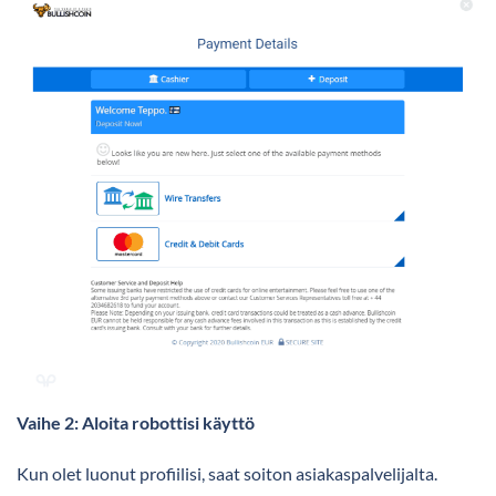
Vaihe 2: Aloita robottisi käyttö
Kun olet luonut profiilisi, saat soiton asiakaspalvelijalta.