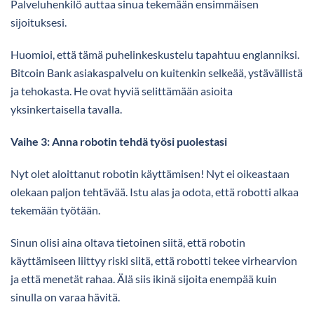
Palveluhenkilö auttaa sinua tekemään ensimmäisen
sijoituksesi.
Huomioi, että tämä puhelinkeskustelu tapahtuu englanniksi.
Bitcoin Bank asiakaspalvelu on kuitenkin selkeää, ystävällistä
ja tehokasta. He ovat hyviä selittämään asioita
yksinkertaisella tavalla.
Vaihe 3: Anna robotin tehdä työsi puolestasi
Nyt olet aloittanut robotin käyttämisen! Nyt ei oikeastaan
olekaan paljon tehtävää. Istu alas ja odota, että robotti alkaa
tekemään työtään.
Sinun olisi aina oltava tietoinen siitä, että robotin
käyttämiseen liittyy riski siitä, että robotti tekee virhearvion
ja että menetät rahaa. Älä siis ikinä sijoita enempää kuin
sinulla on varaa hävitä.