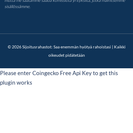
mutta me saatamme saada komissiota yrityksiltä, jotka mainitsemme
sisällössämme.
© 2026 Sijoitusrahastot: Saa enemmän hyötyä rahoistasi | Kaikki
oikeudet pidätetään
Please enter Coingecko Free Api Key to get this
plugin works