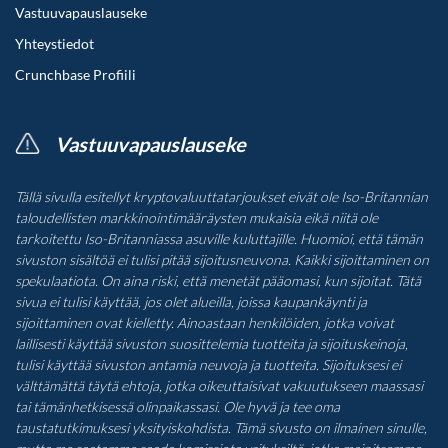
Vastuuvapauslauseke
Yhteystiedot
Crunchbase Profiili
Vastuuvapauslauseke
Tällä sivulla esitellyt kryptovaluuttatarjoukset eivät ole Iso-Britannian
taloudellisten markkinointimääräysten mukaisia eikä niitä ole
tarkoitettu Iso-Britanniassa asuville kuluttajille. Huomioi, että tämän
sivuston sisältöä ei tulisi pitää sijoitusneuvona. Kaikki sijoittaminen on
spekulaatiota. On aina riski, että menetät pääomasi, kun sijoitat. Tätä
sivua ei tulisi käyttää, jos olet alueilla, joissa kaupankäynti ja
sijoittaminen ovat kielletty. Ainoastaan henkilöiden, jotka voivat
laillisesti käyttää sivuston suosittelemia tuotteita ja sijoituskeinoja,
tulisi käyttää sivuston antamia neuvoja ja tuotteita. Sijoituksesi ei
välttämättä täytä ehtoja, jotka oikeuttaisivat vakuutukseen maassasi
tai tämänhetkisessä olinpaikassasi. Ole hyvä ja tee oma
taustatutkimuksesi yksityiskohdista. Tämä sivusto on ilmainen sinulle,