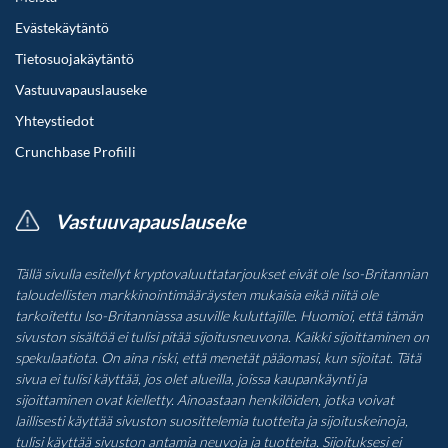
Evästekäytäntö
Tietosuojakäytäntö
Vastuuvapauslauseke
Yhteystiedot
Crunchbase Profiili
Vastuuvapauslauseke
Tällä sivulla esitellyt kryptovaluuttatarjoukset eivät ole Iso-Britannian
taloudellisten markkinointimääräysten mukaisia eikä niitä ole
tarkoitettu Iso-Britanniassa asuville kuluttajille. Huomioi, että tämän
sivuston sisältöä ei tulisi pitää sijoitusneuvona. Kaikki sijoittaminen on
spekulaatiota. On aina riski, että menetät pääomasi, kun sijoitat. Tätä
sivua ei tulisi käyttää, jos olet alueilla, joissa kaupankäynti ja
sijoittaminen ovat kielletty. Ainoastaan henkilöiden, jotka voivat
laillisesti käyttää sivuston suosittelemia tuotteita ja sijoituskeinoja,
tulisi käyttää sivuston antamia neuvoja ja tuotteita. Sijoituksesi ei