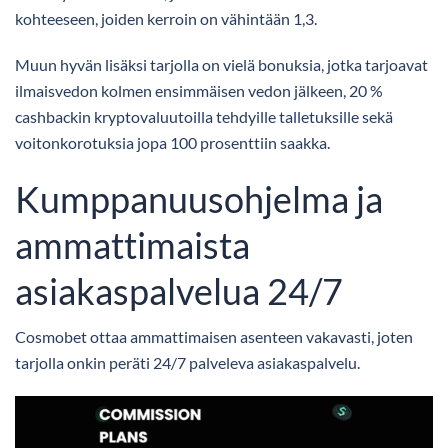
kohteeseen, joiden kerroin on vähintään 1,3.
Muun hyvän lisäksi tarjolla on vielä bonuksia, jotka tarjoavat
ilmaisvedon kolmen ensimmäisen vedon jälkeen, 20 %
cashbackin kryptovaluutoilla tehdyille talletuksille sekä
voitonkorotuksia jopa 100 prosenttiin saakka.
Kumppanuusohjelma ja
ammattimaista
asiakaspalvelua 24/7
Cosmobet ottaa ammattimaisen asenteen vakavasti, joten
tarjolla onkin peräti 24/7 palveleva asiakaspalvelu.