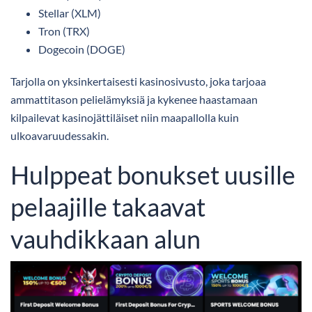
Stellar (XLM)
Tron (TRX)
Dogecoin (DOGE)
Tarjolla on yksinkertaisesti kasinosivusto, joka tarjoaa
ammattitason pelielämyksiä ja kykenee haastamaan
kilpailevat kasinojättiläiset niin maapallolla kuin
ulkoavaruudessakin.
Hulppeat bonukset uusille
pelaajille takaavat
vauhdikkaan alun