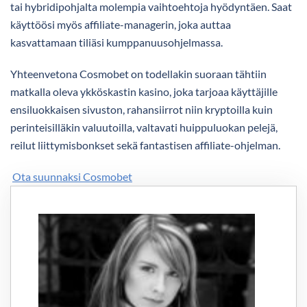
tai hybridipohjalta molempia vaihtoehtoja hyödyntäen. Saat
käyttöösi myös affiliate-managerin, joka auttaa
kasvattamaan tiliäsi kumppanuusohjelmassa.
Yhteenvetona Cosmobet on todellakin suoraan tähtiin
matkalla oleva ykköskastin kasino, joka tarjoaa käyttäjille
ensiluokkaisen sivuston, rahansiirrot niin kryptoilla kuin
perinteisilläkin valuutoilla, valtavati huippuluokan pelejä,
reilut liittymisbonkset sekä fantastisen affiliate-ohjelman.
Ota suunnaksi Cosmobet