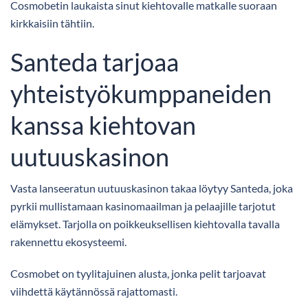
Cosmobetin laukaista sinut kiehtovalle matkalle suoraan
kirkkaisiin tähtiin.
Santeda tarjoaa
yhteistyökumppaneiden
kanssa kiehtovan
uutuuskasinon
Vasta lanseeratun uutuuskasinon takaa löytyy Santeda, joka
pyrkii mullistamaan kasinomaailman ja pelaajille tarjotut
elämykset. Tarjolla on poikkeuksellisen kiehtovalla tavalla
rakennettu ekosysteemi.
Cosmobet on tyylitajuinen alusta, jonka pelit tarjoavat
viihdettä käytännössä rajattomasti.