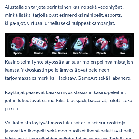
Alustalla on tarjota perinteinen kasino sekä vedonlyönti,
minkä lisäksi tarjolla ovat esimerkiksi minipelit, esports,
kilpa-ajot, virtuaaliurheilu sekä hulppeat kampanjat.
Kasino toimii yhteistyössä alan suurimpien pelinvalmistajien
kanssa. Ykköskastin pelielämyksiä ovat peleineen
tarjoamassa esimerkiksi Hacksaw, GameArt sekä Habanero.
Käyttäjät pääsevät käsiksi myös klassisiin kasinopeleihin,
joihin lukeutuvat esimerkiksi blackjack, baccarat, ruletti sekä
pokeri.
Valikoimista löytyvät myös lukuisat erilaiset suurvoittoja
jakavat kolikkopelit sekä monipuoliset livenä pelattavat pelit,
joista nautitaan oikeiden pelinhoitajien seurassa. Tarjolla on