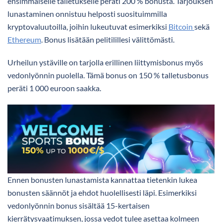
ensimmäiselle talletukselle peräti 200 % bonusta. Tarjouksen
lunastaminen onnistuu helposti suosituimmilla
kryptovaluutoilla, joihin lukeutuvat esimerkiksi
Bitcoin
sekä
Ethereum
. Bonus lisätään pelitilillesi välittömästi.
Urheilun ystäville on tarjolla erillinen liittymisbonus myös
vedonlyönnin puolella. Tämä bonus on 150 % talletusbonus
peräti 1 000 euroon saakka.
Ennen bonusten lunastamista kannattaa tietenkin lukea
bonusten säännöt ja ehdot huolellisesti läpi. Esimerkiksi
vedonlyönnin bonus sisältää 15-kertaisen
kierrätysvaatimuksen, jossa vedot tulee asettaa kolmeen