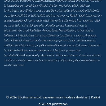
Tällä sivulla esitellyt kryptovaluuttatarjoukset eivät ole Iso-Britannian
taloudellisten markkinointimääräysten mukaisia eikä niitä ole
tarkoitettu Iso-Britanniassa asuville kuluttajille. Huomioi, että tämän
sivuston sisältöä ei tulisi pitää sijoitusneuvona. Kaikki sijoittaminen on
spekulaatiota. On aina riski, että menetät pääomasi, kun sijoitat. Tätä
sivua ei tulisi käyttää, jos olet alueilla, joissa kaupankäynti ja
sijoittaminen ovat kielletty. Ainoastaan henkilöiden, jotka voivat
laillisesti käyttää sivuston suosittelemia tuotteita ja sijoituskeinoja,
tulisi käyttää sivuston antamia neuvoja ja tuotteita. Sijoituksesi ei
välttämättä täytä ehtoja, jotka oikeuttaisivat vakuutukseen maassasi
tai tämänhetkisessä olinpaikassasi. Ole hyvä ja tee oma
taustatutkimuksesi yksityiskohdista. Tämä sivusto on ilmainen sinulle,
mutta me saatamme saada komissiota yrityksiltä, jotka mainitsemme
sisällössämme.
© 2026 Sijoitusrahastot: Saa enemmän hyötyä rahoistasi | Kaikki
oikeudet pidätetään