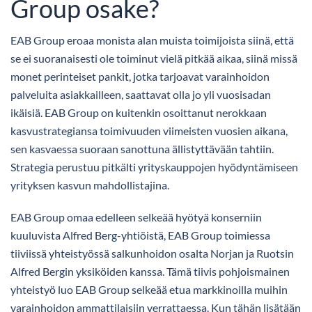
Group osake?
EAB Group eroaa monista alan muista toimijoista siinä, että
se ei suoranaisesti ole toiminut vielä pitkää aikaa, siinä missä
monet perinteiset pankit, jotka tarjoavat varainhoidon
palveluita asiakkailleen, saattavat olla jo yli vuosisadan
ikäisiä. EAB Group on kuitenkin osoittanut nerokkaan
kasvustrategiansa toimivuuden viimeisten vuosien aikana,
sen kasvaessa suoraan sanottuna ällistyttävään tahtiin.
Strategia perustuu pitkälti yrityskauppojen hyödyntämiseen
yrityksen kasvun mahdollistajina.
EAB Group omaa edelleen selkeää hyötyä konserniin
kuuluvista Alfred Berg-yhtiöistä, EAB Group toimiessa
tiiviissä yhteistyössä salkunhoidon osalta Norjan ja Ruotsin
Alfred Bergin yksiköiden kanssa. Tämä tiivis pohjoismainen
yhteistyö luo EAB Group selkeää etua markkinoilla muihin
varainhoidon ammattilaisiin verrattaessa. Kun tähän lisätään