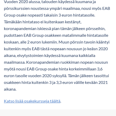
Vuoden 2020 alussa, talouden käydessä kuumana ja
pörssikurssien noustessa ympäri maailmaa, nousi myös EAB
Group osake nopeasti takaisin 3 euron hintatasolle.
Tämäkään hintataso ei kuitenkaan kestänyt,
koronapandemian iskiessä pian tämän jälkeen pörsseihin,
pudottaen EAB Group osakkeen matalimmalle hintatasolle
koskaan, alle 2 euron lukemiin. Muun pörssin tavoin kääntyi
kuitenkin myös EAB tästä nopeaan nousuun jo keäsn 2020
aikana, elvytystoimien käydessä kuumana kaikkialla
maailmassa. Koronapandemian ruokkiman nopean nousun
myötä nousi EAB Group osake hinta korkeimmillaan 3,6
euron tasolle vuoden 2020 syksyllä. Tämän jälkeen tasoittui
osakkeen hinta kuitenkin 3 ja 3,3 euron välille kevään 2021
aikana.
Katso lisää osakekursseja täältä
.