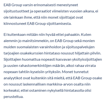
EAB Group varsin erinomaisesti menestyneet
sijoitustuotteet ja operaatiot viimeisten vuosien aikana, ei
ole lainkaan ihme, että niin monet sijoittajat ovat
kiinnostuneet EAB Group sijoittamisesta.
Ei kuitenkaan mitään niin hyvää ettei pahaakin. Kuten
aiemmin jo mainitsimmekin, on EAB Group sekä monien
muiden suomalaisten varainhoidon ja sijoituspalvelujen
tarjoajien osakekurssien hintataso noussut hiljattain pilviin.
Sijoittajien huomattua nopeasti kasvavan yksityissijoittajien
ja uusien rahastomerkintöjen määrän, alkoi rahaa virrata
nopeaan tahtiin kyseisiin yrityksiin. Monet tunnetut
analyytikot ovat kuitenkin sitä mieltä, että EAB Group osake
on noussut laskennallisen markkina-arvon osalta niin
korkeaksi, ettei ostaminen nykyisellä hintatasolla olisi
perusteltua.