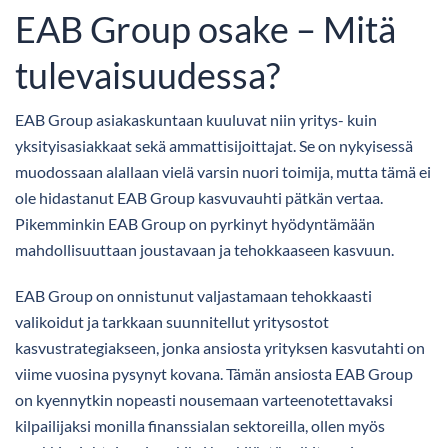
EAB Group osake – Mitä
tulevaisuudessa?
EAB Group asiakaskuntaan kuuluvat niin yritys- kuin
yksityisasiakkaat sekä ammattisijoittajat. Se on nykyisessä
muodossaan alallaan vielä varsin nuori toimija, mutta tämä ei
ole hidastanut EAB Group kasvuvauhti pätkän vertaa.
Pikemminkin EAB Group on pyrkinyt hyödyntämään
mahdollisuuttaan joustavaan ja tehokkaaseen kasvuun.
EAB Group on onnistunut valjastamaan tehokkaasti
valikoidut ja tarkkaan suunnitellut yritysostot
kasvustrategiakseen, jonka ansiosta yrityksen kasvutahti on
viime vuosina pysynyt kovana. Tämän ansiosta EAB Group
on kyennytkin nopeasti nousemaan varteenotettavaksi
kilpailijaksi monilla finanssialan sektoreilla, ollen myös