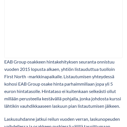
EAB Group osakkeen hintakehityksen seuranta onnistuu
vuoden 2015 lopusta alkaen, yhtiön listauduttua tuolloin
First North -markkinapaikalle. Listautumisen yhteydessä
kohosi EAB Group osake hinta parhaimmillaan jopa yli 5
euron hintatasolle. Hintataso ei kuitenkaan selkeästi ollut
millään perusteella kestävällä pohjalla, jonka johdosta kurssi
lähtikin vauhdikkaaseen laskuun pian listautumisen jälkeen.
Laskusuhdanne jatkui reilun vuoden verran, laskunopeuden
vaihdellessa ja osakkeen pyrkiessä välillä tasoittumaan