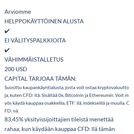
Arviomme
HELPPOKÄYTTÖINEN ALUSTA
✔️
EI VÄLITYSPALKKIOITA
✔️
VÄHIMMÄISTALLETUS
200 USD
CAPITAL TARJOAA TÄMÄN:
Suosittu kaupankäyntialusta, josta voit ostaa kryptovaluutto
ja, kuten CFD: itä. Sisältää 0x, Bitcoinin ja Ethereumin. Voit m
yös käydä kauppaa osakkeilla, ETF: llä, indekseillä ja muulla. C
FD: nä.
83,45% yksityissijoittajien tileistä menettää
rahaa, kun käydään kauppaa CFD: llä tämän