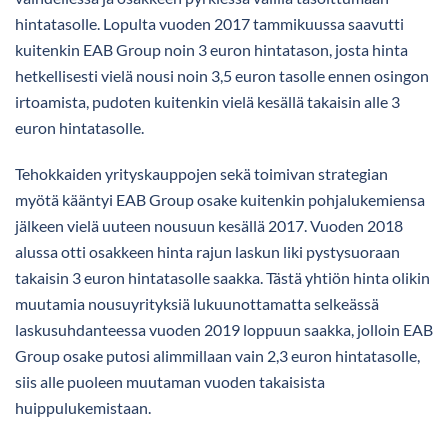
hintatasolle. Lopulta vuoden 2017 tammikuussa saavutti
kuitenkin EAB Group noin 3 euron hintatason, josta hinta
hetkellisesti vielä nousi noin 3,5 euron tasolle ennen osingon
irtoamista, pudoten kuitenkin vielä kesällä takaisin alle 3
euron hintatasolle.
Tehokkaiden yrityskauppojen sekä toimivan strategian
myötä kääntyi EAB Group osake kuitenkin pohjalukemiensa
jälkeen vielä uuteen nousuun kesällä 2017. Vuoden 2018
alussa otti osakkeen hinta rajun laskun liki pystysuoraan
takaisin 3 euron hintatasolle saakka. Tästä yhtiön hinta olikin
muutamia nousuyrityksiä lukuunottamatta selkeässä
laskusuhdanteessa vuoden 2019 loppuun saakka, jolloin EAB
Group osake putosi alimmillaan vain 2,3 euron hintatasolle,
siis alle puoleen muutaman vuoden takaisista
huippulukemistaan.