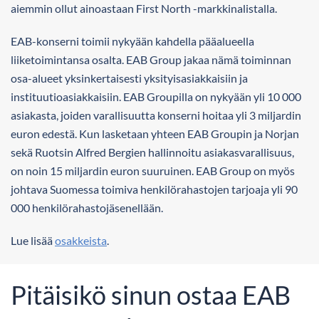
aiemmin ollut ainoastaan First North -markkinalistalla.
EAB-konserni toimii nykyään kahdella pääalueella
liiketoimintansa osalta. EAB Group jakaa nämä toiminnan
osa-alueet yksinkertaisesti yksityisasiakkaisiin ja
instituutioasiakkaisiin. EAB Groupilla on nykyään yli 10 000
asiakasta, joiden varallisuutta konserni hoitaa yli 3 miljardin
euron edestä. Kun lasketaan yhteen EAB Groupin ja Norjan
sekä Ruotsin Alfred Bergien hallinnoitu asiakasvarallisuus,
on noin 15 miljardin euron suuruinen. EAB Group on myös
johtava Suomessa toimiva henkilörahastojen tarjoaja yli 90
000 henkilörahastojäsenellään.
Lue lisää
osakkeista
.
Pitäisikö sinun ostaa EAB