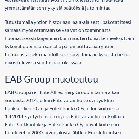
ymmärtämään sen nykyisiä päätöksiä ja toimintaa.
Tutustumalla yhtiön historiaan laaja-alaisesti, pakotat itsesi
samalla myös ottamaan selvää yhtiön toiminnasta
huomattavasti laajemmin kuin muuten tulisit tehneeksi. Näin
kykenet oppimaan samalla paljon uutta asiaa yhtiön
toimialasta, sekä mahdollisesti soveltamaan kyseistä tietoa
myös tulevissa sijoituspäätöksissäsi.
EAB Group muotoutuu
EAB Group:n eli Elite Alfred Berg Groupin tarina alkaa
vuodesta 2014, jolloin Elite varainhoito syntyi. Elite
Pankkiiriliike Oy:n ja Eufex Pankki Oyj:n fuusioituessa
1.4.2014, syntyi fuusion myötä Elite varainhoito. Erillään
Elite Pankkiiriliike ja Eufex Pankki Oyj olivat kuitenkin
toimineet jo 2000-luvun alusta lähtien. Fuusioitumisen