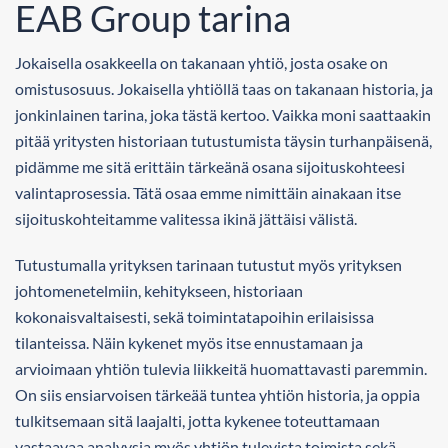
EAB Group tarina
Jokaisella osakkeella on takanaan yhtiö, josta osake on
omistusosuus. Jokaisella yhtiöllä taas on takanaan historia, ja
jonkinlainen tarina, joka tästä kertoo. Vaikka moni saattaakin
pitää yritysten historiaan tutustumista täysin turhanpäisenä,
pidämme me sitä erittäin tärkeänä osana sijoituskohteesi
valintaprosessia. Tätä osaa emme nimittäin ainakaan itse
sijoituskohteitamme valitessa ikinä jättäisi välistä.
Tutustumalla yrityksen tarinaan tutustut myös yrityksen
johtomenetelmiin, kehitykseen, historiaan
kokonaisvaltaisesti, sekä toimintatapoihin erilaisissa
tilanteissa. Näin kykenet myös itse ennustamaan ja
arvioimaan yhtiön tulevia liikkeitä huomattavasti paremmin.
On siis ensiarvoisen tärkeää tuntea yhtiön historia, ja oppia
tulkitsemaan sitä laajalti, jotta kykenee toteuttamaan
vastaavaa analyysia myös yhtiön tulevista toimista sekä