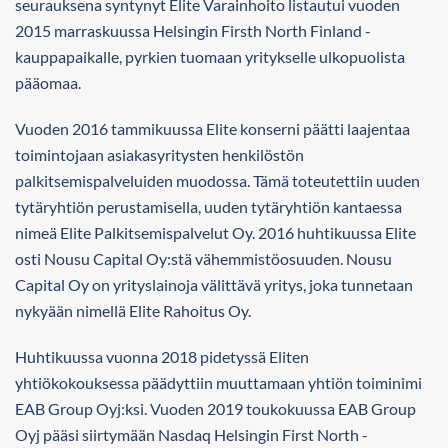
seurauksena syntynyt Elite Varainhoito listautui vuoden
2015 marraskuussa Helsingin Firsth North Finland -
kauppapaikalle, pyrkien tuomaan yritykselle ulkopuolista
pääomaa.
Vuoden 2016 tammikuussa Elite konserni päätti laajentaa
toimintojaan asiakasyritysten henkilöstön
palkitsemispalveluiden muodossa. Tämä toteutettiin uuden
tytäryhtiön perustamisella, uuden tytäryhtiön kantaessa
nimeä Elite Palkitsemispalvelut Oy. 2016 huhtikuussa Elite
osti Nousu Capital Oy:stä vähemmistöosuuden. Nousu
Capital Oy on yrityslainoja välittävä yritys, joka tunnetaan
nykyään nimellä Elite Rahoitus Oy.
Huhtikuussa vuonna 2018 pidetyssä Eliten
yhtiökokouksessa päädyttiin muuttamaan yhtiön toiminimi
EAB Group Oyj:ksi. Vuoden 2019 toukokuussa EAB Group
Oyj pääsi siirtymään Nasdaq Helsingin First North -