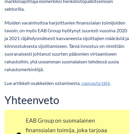
markkinajohtaja esimerkiksi henkilöstöpalkitsemisen
sektorilla.
Muiden varainhoitoa harjoittavien finanssialan toimijoiden
tavoin, on myös EAB Group hyötynyt suuresti vuosina 2020
ja 2021 räjähdysmäisesti kasvaneesta sijoittajien määrästä ja
kiinnostuksesta sijoittamiseen. Tämä innostus on nimittäin
suoranaisesti johtanut suurten pääomien virtaamiseen
rahastoihin, yhä useamman suomalaisen tehdessä uusia
rahastomerkintöjä.
Lue artikkeli osakkeiden ostamisesta,
napsauta tätä
.
Yhteenveto
EAB Group on suomalainen
finanssialan toimija, joka tarjoaa