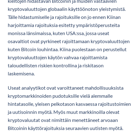
kieltojen hidastavan Bitcoinin ja muiden vastaavien
kryptovaluuttojen globaalin käyttöönoton yleistymistä.
Tälle hidastumiselle ja rajoituksille on jo ennen Kiinan
harjoittamia rajoituksia esitetty ympäristöperusteita
monissa länsimaissa, kuten USA:ssa, jossa useat
osavaltiot ovat pyrkineet rajoittamaan kryptovaluuttojen
kuten Bitcoin louhintaa. Kiina puolestaan on perustellut
kryptovaluuttojen käytön vahvaa rajoittamista
taloudellisten riskien kontrollina ja riskitason
laskemisena.
Useat analyytikot ovat varoittaneet mahdollisuuksista
kryptomarkkinoiden pudotuksille vielä alemmalle
hintatasolle, yleisen pelkotason kasvaessa rajoitustoimien
ja uutisoinnin myötä. Myös muut markkinoilla olevat
kryptovaluutat ovat nimittäin menettäneet arvoaan
Bitcoinin käyttörajoituksia seuraavien uutisten myötä.