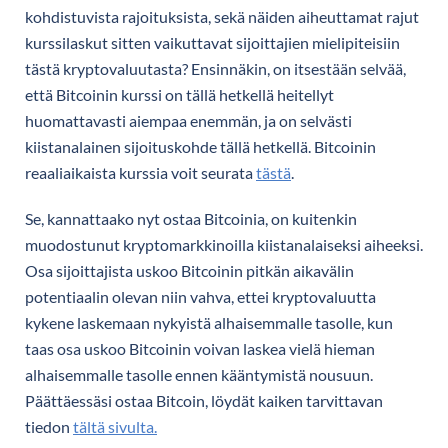
kohdistuvista rajoituksista, sekä näiden aiheuttamat rajut
kurssilaskut sitten vaikuttavat sijoittajien mielipiteisiin
tästä kryptovaluutasta? Ensinnäkin, on itsestään selvää,
että Bitcoinin kurssi on tällä hetkellä heitellyt
huomattavasti aiempaa enemmän, ja on selvästi
kiistanalainen sijoituskohde tällä hetkellä. Bitcoinin
reaaliaikaista kurssia voit seurata
tästä
.
Se, kannattaako nyt ostaa Bitcoinia, on kuitenkin
muodostunut kryptomarkkinoilla kiistanalaiseksi aiheeksi.
Osa sijoittajista uskoo Bitcoinin pitkän aikavälin
potentiaalin olevan niin vahva, ettei kryptovaluutta
kykene laskemaan nykyistä alhaisemmalle tasolle, kun
taas osa uskoo Bitcoinin voivan laskea vielä hieman
alhaisemmalle tasolle ennen kääntymistä nousuun.
Päättäessäsi ostaa Bitcoin, löydät kaiken tarvittavan
tiedon
tältä sivulta.