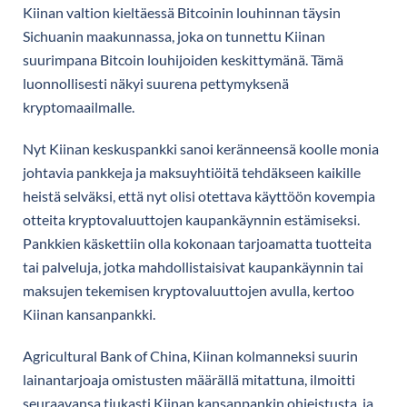
Kiinan valtion kieltäessä Bitcoinin louhinnan täysin
Sichuanin maakunnassa, joka on tunnettu Kiinan
suurimpana Bitcoin louhijoiden keskittymänä. Tämä
luonnollisesti näkyi suurena pettymyksenä
kryptomaailmalle.
Nyt Kiinan keskuspankki sanoi keränneensä koolle monia
johtavia pankkeja ja maksuyhtiöitä tehdäkseen kaikille
heistä selväksi, että nyt olisi otettava käyttöön kovempia
otteita kryptovaluuttojen kaupankäynnin estämiseksi.
Pankkien käskettiin olla kokonaan tarjoamatta tuotteita
tai palveluja, jotka mahdollistaisivat kaupankäynnin tai
maksujen tekemisen kryptovaluuttojen avulla, kertoo
Kiinan kansanpankki.
Agricultural Bank of China, Kiinan kolmanneksi suurin
lainantarjoaja omistusten määrällä mitattuna, ilmoitti
seuraavansa tiukasti Kiinan kansanpankin ohjeistusta, ja