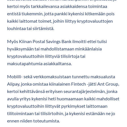
kertoi myös tarkkailevansa asiakkaidensa toimintaa
entistä tiukemmin, jotta pankki kykenisi kitkemään pois
kaikki laittomat toimet, joihin liittyy kryptovaluuttojen
louhintaa tai siirtämistä.
Myös Kiinan Postal Savings Bank ilmoitti ettei tulisi
hyväksymään tai mahdollistamaan minkäänlaisia
kryptovaluuttoihin liittyviä tilisiirtoja tai
maksutapahtumia asiakkailtansa.
Mobiili- sekä verkkomaksuistaan tunnettu maksualusta
Alipay, jonka omistaa kiinalainen Fintech -jätti Ant Group,
kertoi kehittävänsä erityisen seurantajärjestelmän, jonka
avulla yritys kykenisi heti huomaamaan kaikki mahdolliset
kryptovaluuttoihin liittyvät pyrkimykset laittomaan
tilitoimintaan tai tilisiirtoihin, ja kykenisi estämään ne jo
ennen niiden toteutumista.