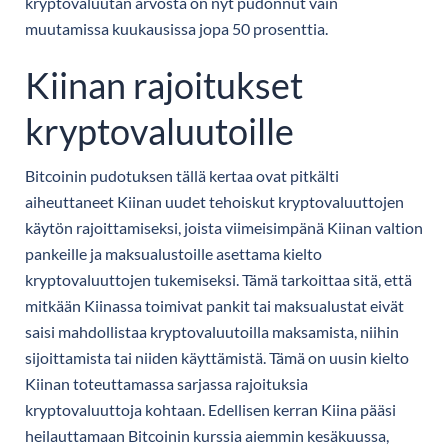
kryptovaluutan arvosta on nyt pudonnut vain
muutamissa kuukausissa jopa 50 prosenttia.
Kiinan rajoitukset
kryptovaluutoille
Bitcoinin pudotuksen tällä kertaa ovat pitkälti
aiheuttaneet Kiinan uudet tehoiskut kryptovaluuttojen
käytön rajoittamiseksi, joista viimeisimpänä Kiinan valtion
pankeille ja maksualustoille asettama kielto
kryptovaluuttojen tukemiseksi. Tämä tarkoittaa sitä, että
mitkään Kiinassa toimivat pankit tai maksualustat eivät
saisi mahdollistaa kryptovaluutoilla maksamista, niihin
sijoittamista tai niiden käyttämistä. Tämä on uusin kielto
Kiinan toteuttamassa sarjassa rajoituksia
kryptovaluuttoja kohtaan. Edellisen kerran Kiina pääsi
heilauttamaan Bitcoinin kurssia aiemmin kesäkuussa,