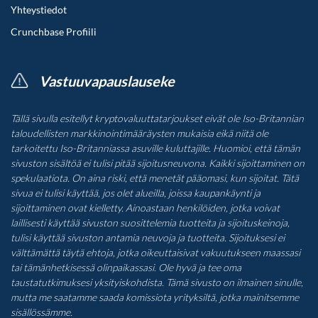
Yhteystiedot
Crunchbase Profiili
Vastuuvapauslauseke
Tällä sivulla esitellyt kryptovaluuttatarjoukset eivät ole Iso-Britannian
taloudellisten markkinointimääräysten mukaisia eikä niitä ole
tarkoitettu Iso-Britanniassa asuville kuluttajille. Huomioi, että tämän
sivuston sisältöä ei tulisi pitää sijoitusneuvona. Kaikki sijoittaminen on
spekulaatiota. On aina riski, että menetät pääomasi, kun sijoitat. Tätä
sivua ei tulisi käyttää, jos olet alueilla, joissa kaupankäynti ja
sijoittaminen ovat kielletty. Ainoastaan henkilöiden, jotka voivat
laillisesti käyttää sivuston suosittelemia tuotteita ja sijoituskeinoja,
tulisi käyttää sivuston antamia neuvoja ja tuotteita. Sijoituksesi ei
välttämättä täytä ehtoja, jotka oikeuttaisivat vakuutukseen maassasi
tai tämänhetkisessä olinpaikassasi. Ole hyvä ja tee oma
taustatutkimuksesi yksityiskohdista. Tämä sivusto on ilmainen sinulle,
mutta me saatamme saada komissiota yrityksiltä, jotka mainitsemme
sisällössämme.