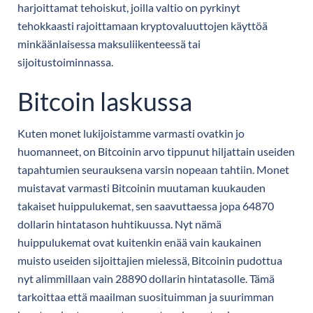
harjoittamat tehoiskut, joilla valtio on pyrkinyt
tehokkaasti rajoittamaan kryptovaluuttojen käyttöä
minkäänlaisessa maksuliikenteessä tai
sijoitustoiminnassa.
Bitcoin laskussa
Kuten monet lukijoistamme varmasti ovatkin jo
huomanneet, on Bitcoinin arvo tippunut hiljattain useiden
tapahtumien seurauksena varsin nopeaan tahtiin. Monet
muistavat varmasti Bitcoinin muutaman kuukauden
takaiset huippulukemat, sen saavuttaessa jopa 64870
dollarin hintatason huhtikuussa. Nyt nämä
huippulukemat ovat kuitenkin enää vain kaukainen
muisto useiden sijoittajien mielessä, Bitcoinin pudottua
nyt alimmillaan vain 28890 dollarin hintatasolle. Tämä
tarkoittaa että maailman suosituimman ja suurimman