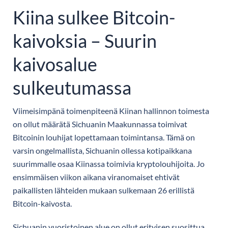
Kiina sulkee Bitcoin-
kaivoksia – Suurin
kaivosalue
sulkeutumassa
Viimeisimpänä toimenpiteenä Kiinan hallinnon toimesta
on ollut määrätä Sichuanin Maakunnassa toimivat
Bitcoinin louhijat lopettamaan toimintansa. Tämä on
varsin ongelmallista, Sichuanin ollessa kotipaikkana
suurimmalle osaa Kiinassa toimivia kryptolouhijoita. Jo
ensimmäisen viikon aikana viranomaiset ehtivät
paikallisten lähteiden mukaan sulkemaan 26 erillistä
Bitcoin-kaivosta.
Sichuanin vuoristoinen alue on ollut erityisen suosittua