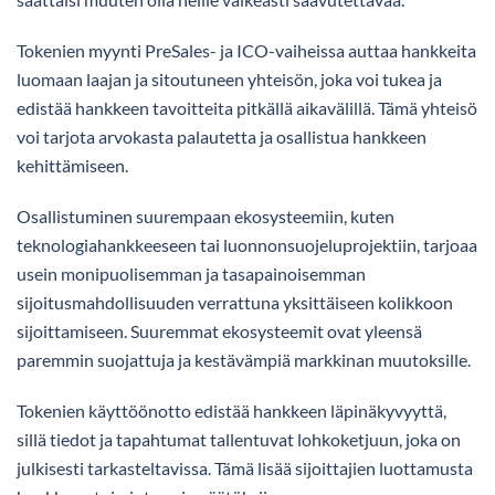
Tokenien myynti PreSales- ja ICO-vaiheissa auttaa hankkeita
luomaan laajan ja sitoutuneen yhteisön, joka voi tukea ja
edistää hankkeen tavoitteita pitkällä aikavälillä. Tämä yhteisö
voi tarjota arvokasta palautetta ja osallistua hankkeen
kehittämiseen.
Osallistuminen suurempaan ekosysteemiin, kuten
teknologiahankkeeseen tai luonnonsuojeluprojektiin, tarjoaa
usein monipuolisemman ja tasapainoisemman
sijoitusmahdollisuuden verrattuna yksittäiseen kolikkoon
sijoittamiseen. Suuremmat ekosysteemit ovat yleensä
paremmin suojattuja ja kestävämpiä markkinan muutoksille.
Tokenien käyttöönotto edistää hankkeen läpinäkyvyyttä,
sillä tiedot ja tapahtumat tallentuvat lohkoketjuun, joka on
julkisesti tarkasteltavissa. Tämä lisää sijoittajien luottamusta