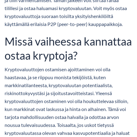
ja tilin varmentamisen. Tämän jälkeen voit siirtää rahaa
tilillesi ja ostaa haluamasi kryptovaluutan. Voit myös ostaa
kryptovaluuttoja suoraan toisilta yksityishenkilöiltä
käyttämällä erilaisia P2P (peer-to-peer) kauppapaikkoja.
Missä vaiheessa kannattaa
ostaa kryptoja?
Kryptovaluuttojen ostamisen ajoittaminen voi olla
haastavaa, ja se riippuu monista tekijöistä, kuten
markkinatilanteesta, kryptovaluutan potentiaalista,
riskinottokyvystäsi ja sijoitustavoitteistasi. Yleensä
kryptovaluuttojen ostaminen voi olla houkuttelevaa silloin,
kun markkinat ovat laskussa ja hinta on alhainen. Tämä voi
tarjota mahdollisuuden ostaa halvalla ja odottaa arvon
nousua tulevaisuudessa. Toisaalta, jos uskot tietyssä
kryptovaluutassa olevan vahvaa kasvupotentiaalia ja haluat