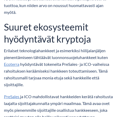
tuottoa, kun niiden arvo on noussut huomattavasti ajan
myötä.
Suuret ekosysteemit
hyödyntävät kryptoja
Erilaiset teknologiahankkeet ja esimerkiksi hiilijalanjäljen
pienentämiseen tähtäävät luonnonsuojeluhankkeet kuten
Ecoterra
hyödyntävät tokeneita PreSales- ja ICO-vaiheissa
rahoituksen keräämiseksi hankkeen toteuttamiseen. Tämä
rahoitusmalli tarjoaa monia etuja sekä hankkeille että
sijoittajille.
PreSales
ja ICO mahdollistavat hankkeiden kerätä rahoitusta
laajalta sijoittajakunnalta ympäri maailmaa. Tämä avaa ovet
myös pienemmille sijoittajille osallistua hankkeeseen, joka
saattaisi muuten olla heille vaikeasti saavutettavaa.