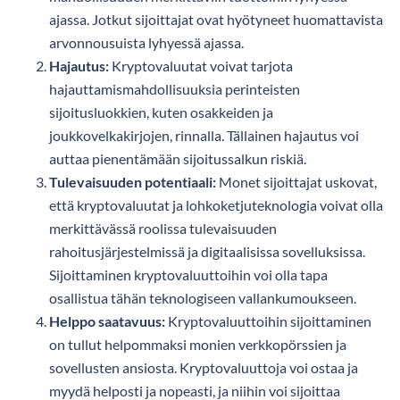
ajassa. Jotkut sijoittajat ovat hyötyneet huomattavista
arvonnousuista lyhyessä ajassa.
Hajautus:
Kryptovaluutat voivat tarjota
hajauttamismahdollisuuksia perinteisten
sijoitusluokkien, kuten osakkeiden ja
joukkovelkakirjojen, rinnalla. Tällainen hajautus voi
auttaa pienentämään sijoitussalkun riskiä.
Tulevaisuuden potentiaali:
Monet sijoittajat uskovat,
että kryptovaluutat ja lohkoketjuteknologia voivat olla
merkittävässä roolissa tulevaisuuden
rahoitusjärjestelmissä ja digitaalisissa sovelluksissa.
Sijoittaminen kryptovaluuttoihin voi olla tapa
osallistua tähän teknologiseen vallankumoukseen.
Helppo saatavuus:
Kryptovaluuttoihin sijoittaminen
on tullut helpommaksi monien verkkopörssien ja
sovellusten ansiosta. Kryptovaluuttoja voi ostaa ja
myydä helposti ja nopeasti, ja niihin voi sijoittaa