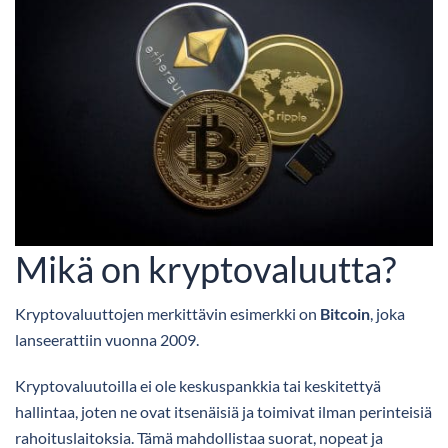
Mikä on kryptovaluutta?
Kryptovaluuttojen merkittävin esimerkki on
Bitcoin
, joka
lanseerattiin vuonna 2009.
Kryptovaluutoilla ei ole keskuspankkia tai keskitettyä
hallintaa, joten ne ovat itsenäisiä ja toimivat ilman perinteisiä
rahoituslaitoksia. Tämä mahdollistaa suorat, nopeat ja