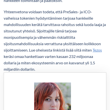
hankkeen toimintaan ja päätöksiin.
Yhteenvetona voidaan todeta, että PreSales- ja ICO-
vaiheissa tokenien hyödyntäminen tarjoaa hankkeille
mahdollisuuden kerätä tarvittava rahoitus sekä luoda laaja ja
sitoutunut yhteisö. Sijoittajille tämä tarjoaa
monipuolisempia ja vähemmän riskialttiita
sijoitusmahdollisuuksia verrattuna yksittäiseen kolikkoon
sijoittamiseen. Lue oheisesta linkistä lisää siitä miten
Tezos
keräsi omaa hankettaan varten kasaan 232 miljoonaa
dollaria ja miten ekosysteemin arvo on kasvanut yli 1.5
miljardiin dollariin.