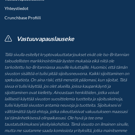
Yhteystiedot
Crunchbase Profiili
Vastuuvapauslauseke
Tällä sivulla esitellyt kryptovaluuttatarjoukset eivät ole Iso-Britannian
taloudellisten markkinointimääräysten mukaisia eikä niitä ole
tarkoitettu Iso-Britanniassa asuville kuluttajille. Huomioi, että tämän
sivuston sisältöä ei tulisi pitää sijoitusneuvona. Kaikki sijoittaminen on
spekulaatiota. On aina riski, että menetät pääomasi, kun sijoitat. Tätä
sivua ei tulisi käyttää, jos olet alueilla, joissa kaupankäynti ja
sijoittaminen ovat kielletty. Ainoastaan henkilöiden, jotka voivat
laillisesti käyttää sivuston suosittelemia tuotteita ja sijoituskeinoja,
tulisi käyttää sivuston antamia neuvoja ja tuotteita. Sijoituksesi ei
välttämättä täytä ehtoja, jotka oikeuttaisivat vakuutukseen maassasi
tai tämänhetkisessä olinpaikassasi. Ole hyvä ja tee oma
taustatutkimuksesi yksityiskohdista. Tämä sivusto on ilmainen sinulle,
mutta me saatamme saada komissiota yrityksiltä, jotka mainitsemme