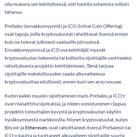
olla mukana sen kehityksessä, voit harkita ostamista milloin
tahansa.
PreSales (ennakkomyynnit) ja ICO (Initial Coin Offering)
ovat tapoja, joilla kryptovaluutat rahoittavat itsensä ennen
kuin ne tulevat julkisesti saataville pörsseissä.
Ennakkomyynnissä ja ICO:ssa kehittäjät myyvät
kryptovaluutan tokeneita tai kolikoita sijoittajille vastineeksi
rahoituksesta projektin kehittämiseen. Tämä tarjoaa
sijoittajille mahdollisuuden saada alkuvaiheessa
kryptovaluuttaa edullisesti, ennen kuin sen arvo nousee.
Kuten kaikki muukin sijoittaminen myös PreSales ja ICO:t
ovat riskialttiita sijoituksia, ja niiden onnistuminen riippuu
projektin toteuttajien kyvystä ja kryptovaluutan käytön
hyväksymisestä markkinoilla. Monet kryptovaluutat, kuten
Bitcoin ja
Ethereum
, ovat rahoittaneet itsensä PreSalesin tai
ICO:n kautta ja tuottaneet alkuvaiheen sijoittajille suurta