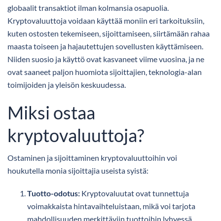
globaalit transaktiot ilman kolmansia osapuolia.
Kryptovaluuttoja voidaan käyttää moniin eri tarkoituksiin,
kuten ostosten tekemiseen, sijoittamiseen, siirtämään rahaa
maasta toiseen ja hajautettujen sovellusten käyttämiseen.
Niiden suosio ja käyttö ovat kasvaneet viime vuosina, ja ne
ovat saaneet paljon huomiota sijoittajien, teknologia-alan
toimijoiden ja yleisön keskuudessa.
Miksi ostaa
kryptovaluuttoja?
Ostaminen ja sijoittaminen kryptovaluuttoihin voi
houkutella monia sijoittajia useista syistä:
Tuotto-odotus:
Kryptovaluutat ovat tunnettuja
voimakkaista hintavaihteluistaan, mikä voi tarjota
mahdollisuuden merkittäviin tuottoihin lyhyessä