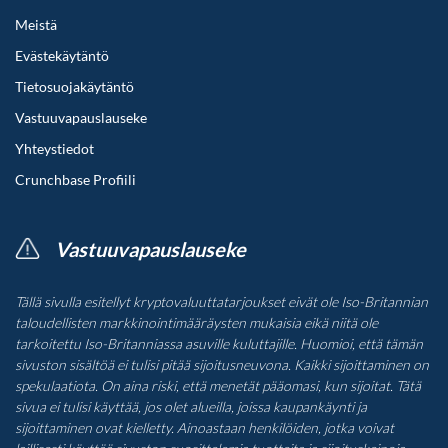
Meistä
Evästekäytäntö
Tietosuojakäytäntö
Vastuuvapauslauseke
Yhteystiedot
Crunchbase Profiili
Vastuuvapauslauseke
Tällä sivulla esitellyt kryptovaluuttatarjoukset eivät ole Iso-Britannian
taloudellisten markkinointimääräysten mukaisia eikä niitä ole
tarkoitettu Iso-Britanniassa asuville kuluttajille. Huomioi, että tämän
sivuston sisältöä ei tulisi pitää sijoitusneuvona. Kaikki sijoittaminen on
spekulaatiota. On aina riski, että menetät pääomasi, kun sijoitat. Tätä
sivua ei tulisi käyttää, jos olet alueilla, joissa kaupankäynti ja
sijoittaminen ovat kielletty. Ainoastaan henkilöiden, jotka voivat