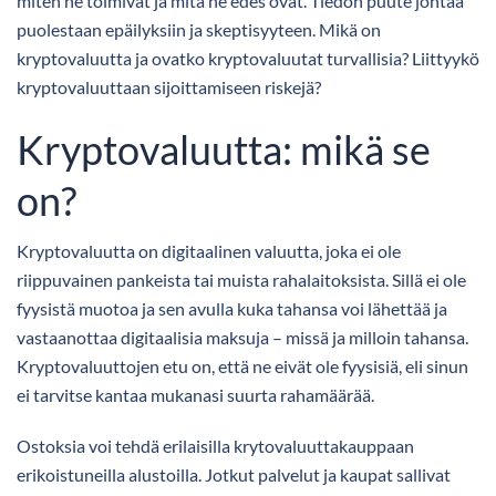
miten ne toimivat ja mitä ne edes ovat. Tiedon puute johtaa
puolestaan epäilyksiin ja skeptisyyteen. Mikä on
kryptovaluutta ja ovatko kryptovaluutat turvallisia? Liittyykö
kryptovaluuttaan sijoittamiseen riskejä?
Kryptovaluutta: mikä se
on?
Kryptovaluutta on digitaalinen valuutta, joka ei ole
riippuvainen pankeista tai muista rahalaitoksista. Sillä ei ole
fyysistä muotoa ja sen avulla kuka tahansa voi lähettää ja
vastaanottaa digitaalisia maksuja – missä ja milloin tahansa.
Kryptovaluuttojen etu on, että ne eivät ole fyysisiä, eli sinun
ei tarvitse kantaa mukanasi suurta rahamäärää.
Ostoksia voi tehdä erilaisilla krytovaluuttakauppaan
erikoistuneilla alustoilla. Jotkut palvelut ja kaupat sallivat