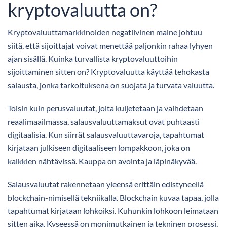
kryptovaluutta on?
Kryptovaluuttamarkkinoiden negatiivinen maine johtuu
siitä, että sijoittajat voivat menettää paljonkin rahaa lyhyen
ajan sisällä. Kuinka turvallista kryptovaluuttoihin
sijoittaminen sitten on? Kryptovaluutta käyttää tehokasta
salausta, jonka tarkoituksena on suojata ja turvata valuutta.
Toisin kuin perusvaluutat, joita kuljetetaan ja vaihdetaan
reaalimaailmassa, salausvaluuttamaksut ovat puhtaasti
digitaalisia. Kun siirrät salausvaluuttavaroja, tapahtumat
kirjataan julkiseen digitaaliseen lompakkoon, joka on
kaikkien nähtävissä. Kauppa on avointa ja läpinäkyvää.
Salausvaluutat rakennetaan yleensä erittäin edistyneellä
blockchain-nimisellä tekniikalla. Blockchain kuvaa tapaa, jolla
tapahtumat kirjataan lohkoiksi. Kuhunkin lohkoon leimataan
sitten aika. Kyseessä on monimutkainen ja tekninen prosessi,