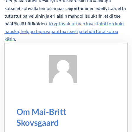
teet päivätöitäsi, keskityt kotiaskareisiin tai vaikkapa
katselet sohvalla lempisarjaasi. Sijoittaminen edellyttää, että
tutustut palveluihin ja erilaisiin mahdollisuuksiin, etkä tee
päätöksiä hätiköiden.
Kryptovaluuttaan investointi on kuin
hauska, helppo tapa vapauttaa itsesi ja tehdä töitä kotoa
käsin
.
Om Mai-Britt
Skovsgaard