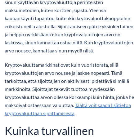
sinun käyttävän kryptovaluuttoja perinteisten
maksumetodien, kuten korttien, sijasta. Yleensä
kaupankäynti tapahtuu kuitenkin krytovaluuttakauppoihin
erikoistuneilla alustoilla. Sijoittamiseen pätee yksinkertainen
ja helppo nyrkkisääntö: kun kryptovaluuttojen arvo on
laskussa, sinun kannattaa ostaa niitä. Kun kryptovaluuttojen
arvo nousee, kannattaa sinun myydä niitä.
Kryptovaluuttamarkkinat ovat kuin vuoristorata, sillä
kryptovaluuttojen arvo nousee ja laskee nopeasti. Tämä
tarkoittaa, että sijoittajien on aktiivisesti pidettävä silmällä
markkinoita. Sijoittajat tekevät tuottoa myydessään
kryptovaluuttaa arvon ollessa korkeampi kuin hinta, jonka he
maksoivat ostaessaan valuuttaa.
Täältä voit saada lisätietoa
kryptovaluuttaan sijoittamisesta
.
Kuinka turvallinen