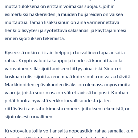
mutta tuloksena on erittäin voimakas suojaus, joihin
esimerkiksi hakkereiden ja muiden huijareiden on vaikea
murtautua. Tämän lisäksi sinun on aina varmennettava
henkilöllisyytesi ja syötettävä salasanasi ja käyttäjänimesi
ennen sijoituksen tekemistä.
Kyseessä onkin erittäin helppo ja turvallinen tapa ansaita
rahaa. Kryptovaluuttakauppoja tehdessä kannattaa olla
varovainen, sillä sijoittamiseen liittyy aina riski. Sinun ei
koskaan tulisi sijoittaa enempää kuin sinulla on varaa hävitä.
Markkinoiden epävakauden lisäksi on olemassa myös muita
vaaroja, joista suurin osa on vältettävissä helposti. Kunhan
pidät huolta hyvästä verkkoturvallisuudesta ja teet
riittävästi taustatutkimusta ennen sijoituksen tekemistä, on
sijoituksesi turvallinen.
Kryptovaluutoilla voit ansaita nopeastikin rahaa samalla, kun