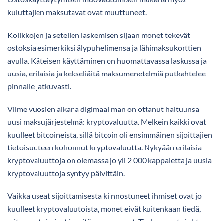
kuluttajien maksutavat ovat muuttuneet.
Kolikkojen ja setelien laskemisen sijaan monet tekevät
ostoksia esimerkiksi älypuhelimensa ja lähimaksukorttien
avulla. Käteisen käyttäminen on huomattavassa laskussa ja
uusia, erilaisia ja kekseliäitä maksumenetelmiä putkahtelee
pinnalle jatkuvasti.
Viime vuosien aikana digimaailman on ottanut haltuunsa
uusi maksujärjestelmä: kryptovaluutta. Melkein kaikki ovat
kuulleet bitcoineista, sillä bitcoin oli ensimmäinen sijoittajien
tietoisuuteen kohonnut kryptovaluutta. Nykyään erilaisia
kryptovaluuttoja on olemassa jo yli 2 000 kappaletta ja uusia
kryptovaluuttoja syntyy päivittäin.
Vaikka useat sijoittamisesta kiinnostuneet ihmiset ovat jo
kuulleet kryptovaluutoista, monet eivät kuitenkaan tiedä,