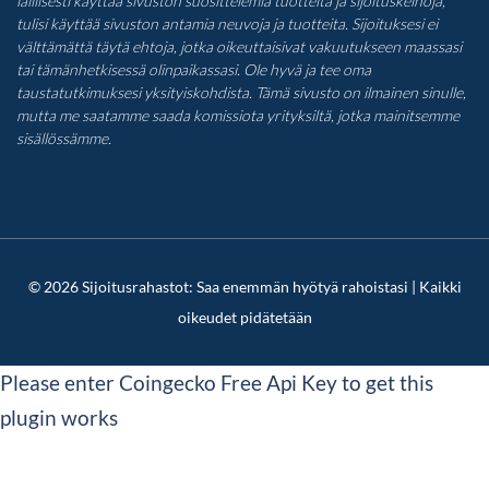
laillisesti käyttää sivuston suosittelemia tuotteita ja sijoituskeinoja,
tulisi käyttää sivuston antamia neuvoja ja tuotteita. Sijoituksesi ei
välttämättä täytä ehtoja, jotka oikeuttaisivat vakuutukseen maassasi
tai tämänhetkisessä olinpaikassasi. Ole hyvä ja tee oma
taustatutkimuksesi yksityiskohdista. Tämä sivusto on ilmainen sinulle,
mutta me saatamme saada komissiota yrityksiltä, jotka mainitsemme
sisällössämme.
© 2026 Sijoitusrahastot: Saa enemmän hyötyä rahoistasi | Kaikki
oikeudet pidätetään
Please enter Coingecko Free Api Key to get this
plugin works