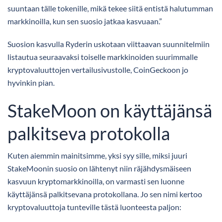
suuntaan tälle tokenille, mikä tekee siitä entistä halutumman
markkinoilla, kun sen suosio jatkaa kasvuaan.”
Suosion kasvulla Ryderin uskotaan viittaavan suunnitelmiin
listautua seuraavaksi toiselle markkinoiden suurimmalle
kryptovaluuttojen vertailusivustolle, CoinGeckoon jo
hyvinkin pian.
StakeMoon on käyttäjänsä
palkitseva protokolla
Kuten aiemmin mainitsimme, yksi syy sille, miksi juuri
StakeMoonin suosio on lähtenyt niin räjähdysmäiseen
kasvuun kryptomarkkinoilla, on varmasti sen luonne
käyttäjänsä palkitsevana protokollana. Jo sen nimi kertoo
kryptovaluuttoja tunteville tästä luonteesta paljon: