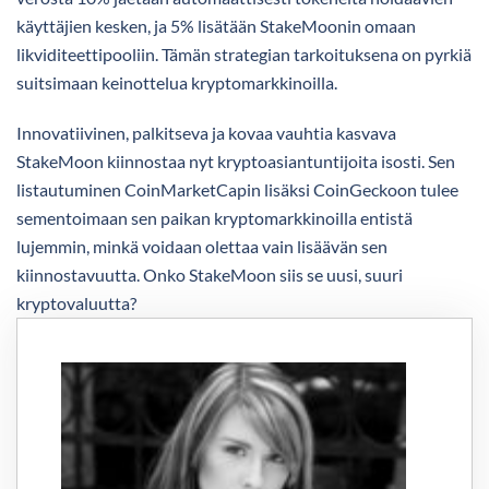
käyttäjien kesken, ja 5% lisätään StakeMoonin omaan
likviditeettipooliin. Tämän strategian tarkoituksena on pyrkiä
suitsimaan keinottelua kryptomarkkinoilla.
Innovatiivinen, palkitseva ja kovaa vauhtia kasvava
StakeMoon kiinnostaa nyt kryptoasiantuntijoita isosti. Sen
listautuminen CoinMarketCapin lisäksi CoinGeckoon tulee
sementoimaan sen paikan kryptomarkkinoilla entistä
lujemmin, minkä voidaan olettaa vain lisäävän sen
kiinnostavuutta. Onko StakeMoon siis se uusi, suuri
kryptovaluutta?