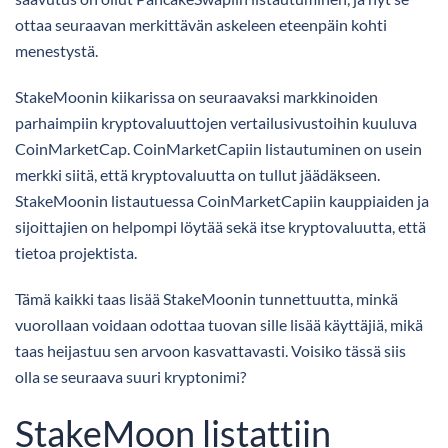
ottaa seuraavan merkittävän askeleen eteenpäin kohti
menestystä.
StakeMoonin kiikarissa on seuraavaksi markkinoiden
parhaimpiin kryptovaluuttojen vertailusivustoihin kuuluva
CoinMarketCap. CoinMarketCapiin listautuminen on usein
merkki siitä, että kryptovaluutta on tullut jäädäkseen.
StakeMoonin listautuessa CoinMarketCapiin kauppiaiden ja
sijoittajien on helpompi löytää sekä itse kryptovaluutta, että
tietoa projektista.
Tämä kaikki taas lisää StakeMoonin tunnettuutta, minkä
vuorollaan voidaan odottaa tuovan sille lisää käyttäjiä, mikä
taas heijastuu sen arvoon kasvattavasti. Voisiko tässä siis
olla se seuraava suuri kryptonimi?
StakeMoon listattiin