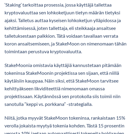
‘Staking’ tarkoittaa prosessia, jossa käyttäjä tallettaa
kryptovaluuttaa sen lohkoketjuun tietyn määrän tietyksi
ajaksi. Talletus auttaa kyseisen lohkoketjun ylläpidossa ja
kehittämisessä, joten tallettaja, eli steikkaaja ansaitsee
talletuksestaan palkkion. Tätä voidaan tavallaan verrata
koron ansaitsemiseen, ja StakeMoon on nimenomaan tähän
toimintaan perustuva kryptovaluutta.
StakeMoonia omistavia käyttäjiä kannustetaan pitämään
tokeninsa StakeMoonin projektissa sen sijaan, että niillä
käytäisiin kauppaa. Näin siksi, että StakeMoon tarvitsee
kehittyäkseen likviditeettiä nimenomaan omassa
projektissaan. Käytännössä sen protokolla siis toimii niin
sanotulla “keppi vs. porkkana” -strategialla.
Niitä, jotka myyvät StakeMoon tokeninsa, rankaistaan 15%
verolla jokaista myytyä tokenia kohden. Tästä 15 prosentin
verosta 10% jaetaan automaattisesti tokeneita holdaavien