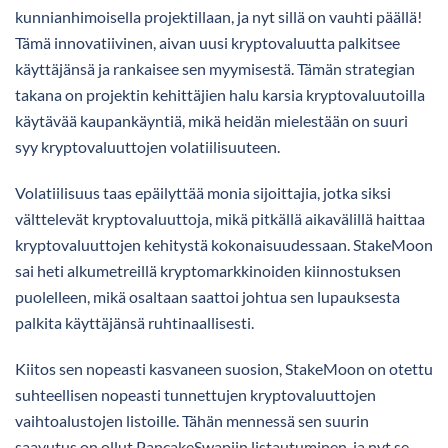
kunnianhimoisella projektillaan, ja nyt sillä on vauhti päällä!
Tämä innovatiivinen, aivan uusi kryptovaluutta palkitsee
käyttäjänsä ja rankaisee sen myymisestä. Tämän strategian
takana on projektin kehittäjien halu karsia kryptovaluutoilla
käytävää kaupankäyntiä, mikä heidän mielestään on suuri
syy kryptovaluuttojen volatiilisuuteen.
Volatiilisuus taas epäilyttää monia sijoittajia, jotka siksi
välttelevät kryptovaluuttoja, mikä pitkällä aikavälillä haittaa
kryptovaluuttojen kehitystä kokonaisuudessaan. StakeMoon
sai heti alkumetreillä kryptomarkkinoiden kiinnostuksen
puolelleen, mikä osaltaan saattoi johtua sen lupauksesta
palkita käyttäjänsä ruhtinaallisesti.
Kiitos sen nopeasti kasvaneen suosion, StakeMoon on otettu
suhteellisen nopeasti tunnettujen kryptovaluuttojen
vaihtoalustojen listoille. Tähän mennessä sen suurin
saavutus on ollut PancakeSwapiin listautuminen, ja nyt se