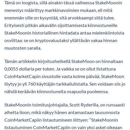
Tämä on loogista, sillä ainakin tässä vaiheessa StakeMoonin
menestys määrittyy markkinavoimien mukaan, eli mitä
enemmän sille on kysyntää, sitä arvokkaampi siitä tulee.
Erityisesti pitkän aikavälin sijoittamisesta kiinnostuneille
StakeMoonin historiallinen hintadata antaa mielenkiintoista
osviittaa: se on kryptovaluutaksi yllättävän vakaa hinnan
muutosten saralla.
Tämän artikkelin kirjoitushetkellä StakeMoon on hinnaltaan
0,0055 dollaria per token. Ja vaikka se on ollut listattuna
CoinMarketCapin sivustolle vasta kolme päivää, StakeMoon
löytyy jo yli 760 käyttäjän tarkkailulistalta. Sen voidaan siis jo
nähdä keräävän kiinnostuneita osapuolia puoleensa.
StakeMoonin toimitusjohtajalla, Scott Ryderilla, on runsaasti
aihetta iloon, mikä näkyy hänen antamastaan lausunnosta
CoinMarketCapiin listautumiseen liittyen: “StakeMoonin
listautuminen CoinMarketCapiin on vain yksi askel oikeaan