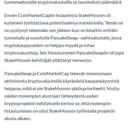
tuntemattomille kryptovaluutoille se tavoitelluin päämäärä.
Ennen CoinMarketCapiin listaamista StakeMoonin oli
kuitenkin todistettava potentiaalinsa markkinoilla. Tämän se
on pystynyt tekemään sen jälkeen kun se listattiin erittäin
tunnetulle ja suositulle PancakeSwap -vaihtoalustalle, jossa
kryptokauppuaiden on helppo myydä ja ostaa
kryptovaluuttoja. Sen listautuminen PancakeSwapiin oli jopa
StakeMoonin kehittäjät yllättänyt menestys.
PancakeSwap ja CoinMarketCap tekevät nimenomaan
aktiivisesta kryptovaluutoilla käytävästä kaupankäynnistä
helppoa, mikä ei ole StakeMoonin ykkösprioriteetti. Mutta
näiden molempien alustojen tärkeydestä uuden
kryptoprojektin kehitykselle kertoo se, että molempiin
listautuminen on ollut StakeMoonin työlistalla projektin
alusta alkaen.