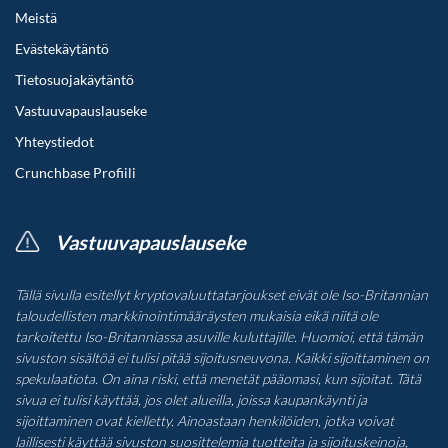
Meistä
Evästekäytäntö
Tietosuojakäytäntö
Vastuuvapauslauseke
Yhteystiedot
Crunchbase Profiili
Vastuuvapauslauseke
Tällä sivulla esitellyt kryptovaluuttatarjoukset eivät ole Iso-Britannian
taloudellisten markkinointimääräysten mukaisia eikä niitä ole
tarkoitettu Iso-Britanniassa asuville kuluttajille. Huomioi, että tämän
sivuston sisältöä ei tulisi pitää sijoitusneuvona. Kaikki sijoittaminen on
spekulaatiota. On aina riski, että menetät pääomasi, kun sijoitat. Tätä
sivua ei tulisi käyttää, jos olet alueilla, joissa kaupankäynti ja
sijoittaminen ovat kielletty. Ainoastaan henkilöiden, jotka voivat
laillisesti käyttää sivuston suosittelemia tuotteita ja sijoituskeinoja,