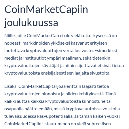
CoinMarketCapiin
joulukuussa
Niille, joille CoinMarketCap ei ole vielä tuttu, kyseessä on
nopeasti markkinoiden ykköseksi kasvanut erityisen
luotettava kryptovaluuttojen vertailusivusto. Esimerkiksi
mediat ja instituutiot ympäri maailman, sekä tietenkin
kryptovaluuttojen käyttäjät ja niihin sijoittavat etsivät tietoa
kryptovaluutoista ensisijaisesti sen laajalta sivustolta.
Lisäksi CoinMarketCap tarjoaa erittäin laajasti tietoa
kryptovaluuttojen hinnoista ja niiden kehityksestä. Tämä
kaikki auttaa kaikkia kryptovaluutoista kiinnostuneita
osapuolia päättelemään, missä kryptovaluutoissa voisi olla
tulevaisuudessa kasvupotentiaalia. Ja tämän kaiken vuoksi
CoinMarketCapiin listautuminen on vielä suhteellisen