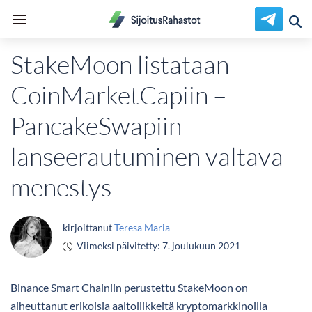
StakeMoon listataan
CoinMarketCapiin –
PancakeSwapiin
lanseerautuminen valtava
menestys
kirjoittanut
Teresa Maria
Viimeksi päivitetty:
7. joulukuun 2021
Binance Smart Chainiin perustettu StakeMoon on
aiheuttanut erikoisia aaltoliikkeitä kryptomarkkinoilla