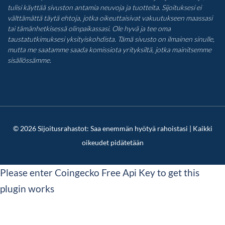
tulisi käyttää sivuston antamia neuvoja ja tuotteita. Sijoituksesi ei
välttämättä täytä ehtoja, jotka oikeuttaisivat vakuutukseen maassasi
tai tämänhetkisessä olinpaikassasi. Ole hyvä ja tee oma
taustatutkimuksesi yksityiskohdista. Tämä sivusto on ilmainen sinulle,
mutta me saatamme saada komissiota yrityksiltä, jotka mainitsemme
sisällössämme.
© 2026 Sijoitusrahastot: Saa enemmän hyötyä rahoistasi | Kaikki
oikeudet pidätetään
Please enter Coingecko Free Api Key to get this
plugin works