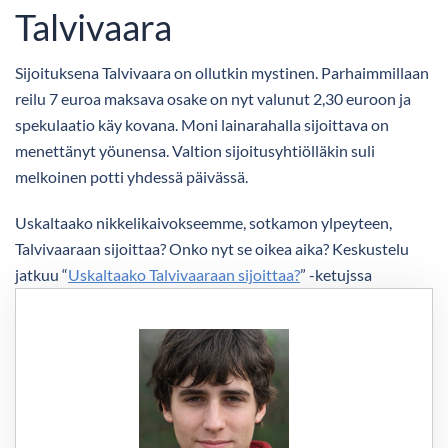
Talvivaara
Sijoituksena Talvivaara on ollutkin mystinen. Parhaimmillaan
reilu 7 euroa maksava osake on nyt valunut 2,30 euroon ja
spekulaatio käy kovana. Moni lainarahalla sijoittava on
menettänyt yöunensa. Valtion sijoitusyhtiölläkin suli
melkoinen potti yhdessä päivässä.
Uskaltaako nikkelikaivokseemme, sotkamon ylpeyteen,
Talvivaaraan sijoittaa? Onko nyt se oikea aika? Keskustelu
jatkuu “
Uskaltaako Talvivaaraan sijoittaa?
” -ketujssa