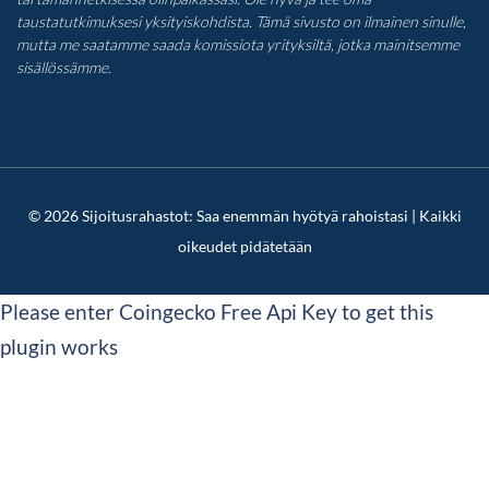
taustatutkimuksesi yksityiskohdista. Tämä sivusto on ilmainen sinulle,
mutta me saatamme saada komissiota yrityksiltä, jotka mainitsemme
sisällössämme.
© 2026 Sijoitusrahastot: Saa enemmän hyötyä rahoistasi | Kaikki
oikeudet pidätetään
Please enter Coingecko Free Api Key to get this
plugin works