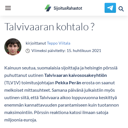
Talvivaaran kohtalo ?
kirjoittanut
Teppo Viitala
Viimeksi päivitetty:
15. huhtikuun 2021
Kainuun seutua, suomalaisia sijoittajia ja helsingin pörssiä
puhuttanut uutinen
Talvivaaran kaivososakeyhtiön
(TLV1V) toimitusjohtajan
Pekka Perän
erosta on saanut
melkoiset mittasuhteet. Samana päivänä julkaistiin myös
uutinen siitä, että Talvivaara aikoo loppuvuonna keskittyä
enemmän kannattavuuden parantamiseen kuin tuotannon
maksimointiin. Pörssin reaktiona katosi ilmaan satoja
miljoonia euroja.