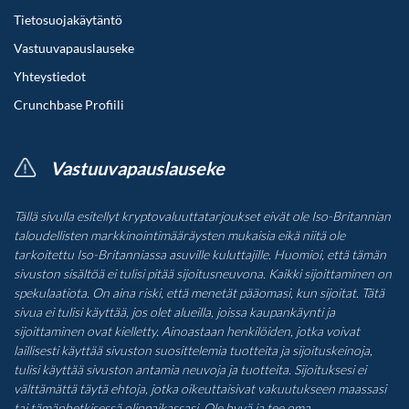
Tietosuojakäytäntö
Vastuuvapauslauseke
Yhteystiedot
Crunchbase Profiili
Vastuuvapauslauseke
Tällä sivulla esitellyt kryptovaluuttatarjoukset eivät ole Iso-Britannian
taloudellisten markkinointimääräysten mukaisia eikä niitä ole
tarkoitettu Iso-Britanniassa asuville kuluttajille. Huomioi, että tämän
sivuston sisältöä ei tulisi pitää sijoitusneuvona. Kaikki sijoittaminen on
spekulaatiota. On aina riski, että menetät pääomasi, kun sijoitat. Tätä
sivua ei tulisi käyttää, jos olet alueilla, joissa kaupankäynti ja
sijoittaminen ovat kielletty. Ainoastaan henkilöiden, jotka voivat
laillisesti käyttää sivuston suosittelemia tuotteita ja sijoituskeinoja,
tulisi käyttää sivuston antamia neuvoja ja tuotteita. Sijoituksesi ei
välttämättä täytä ehtoja, jotka oikeuttaisivat vakuutukseen maassasi
tai tämänhetkisessä olinpaikassasi. Ole hyvä ja tee oma