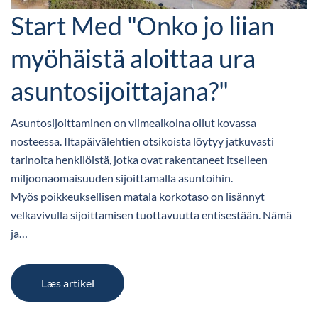
Start Med "Onko jo liian
myöhäistä aloittaa ura
asuntosijoittajana?"
Asuntosijoittaminen on viimeaikoina ollut kovassa
nosteessa. Iltapäivälehtien otsikoista löytyy jatkuvasti
tarinoita henkilöistä, jotka ovat rakentaneet itselleen
miljoonaomaisuuden sijoittamalla asuntoihin.
Myös poikkeuksellisen matala korkotaso on lisännyt
velkavivulla sijoittamisen tuottavuutta entisestään. Nämä
ja…
Læs artikel