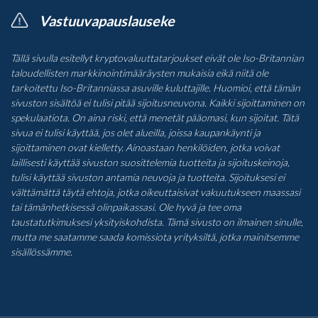
Vastuuvapauslauseke
Tällä sivulla esitellyt kryptovaluuttatarjoukset eivät ole Iso-Britannian
taloudellisten markkinointimääräysten mukaisia eikä niitä ole
tarkoitettu Iso-Britanniassa asuville kuluttajille. Huomioi, että tämän
sivuston sisältöä ei tulisi pitää sijoitusneuvona. Kaikki sijoittaminen on
spekulaatiota. On aina riski, että menetät pääomasi, kun sijoitat. Tätä
sivua ei tulisi käyttää, jos olet alueilla, joissa kaupankäynti ja
sijoittaminen ovat kielletty. Ainoastaan henkilöiden, jotka voivat
laillisesti käyttää sivuston suosittelemia tuotteita ja sijoituskeinoja,
tulisi käyttää sivuston antamia neuvoja ja tuotteita. Sijoituksesi ei
välttämättä täytä ehtoja, jotka oikeuttaisivat vakuutukseen maassasi
tai tämänhetkisessä olinpaikassasi. Ole hyvä ja tee oma
taustatutkimuksesi yksityiskohdista. Tämä sivusto on ilmainen sinulle,
mutta me saatamme saada komissiota yrityksiltä, jotka mainitsemme
sisällössämme.