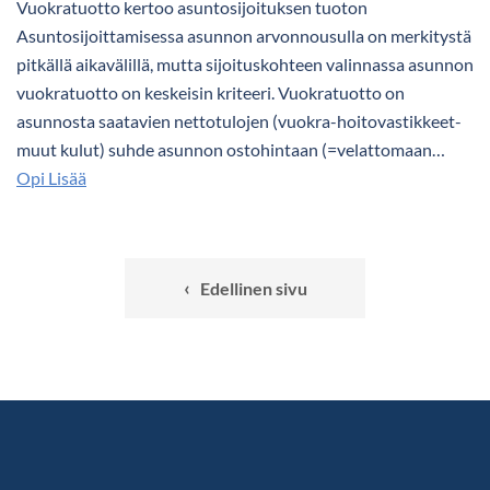
Vuokratuotto kertoo asuntosijoituksen tuoton
Asuntosijoittamisessa asunnon arvonnousulla on merkitystä
pitkällä aikavälillä, mutta sijoituskohteen valinnassa asunnon
vuokratuotto on keskeisin kriteeri. Vuokratuotto on
asunnosta saatavien nettotulojen (vuokra-hoitovastikkeet-
muut kulut) suhde asunnon ostohintaan (=velattomaan…
Opi Lisää
‹
Edellinen sivu